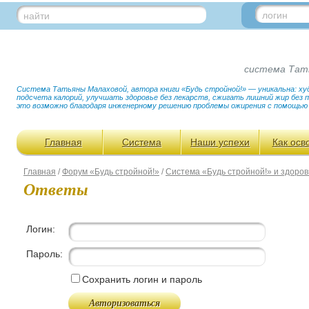
логин
найти
система Тат
Система Татьяны Малаховой, автора книги «Будь стройной!» — уникальна: худ
подсчета калорий, улучшать здоровье без лекарств, сжигать лишний жир без
это возможно благодаря инженерному решению проблемы ожирения с помощью
Главная
Система
Наши успехи
Как осв
Главная
/
Форум «Будь стройной!»
/
Система «Будь стройной!» и здоров
Ответы
Логин:
Пароль:
Сохранить логин и пароль