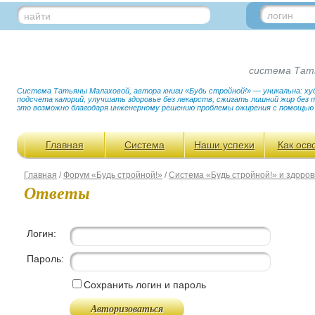
логин
найти
система Тат
Система Татьяны Малаховой, автора книги «Будь стройной!» — уникальна: худ
подсчета калорий, улучшать здоровье без лекарств, сжигать лишний жир без
это возможно благодаря инженерному решению проблемы ожирения с помощью
Главная
Система
Наши успехи
Как осв
Главная
/
Форум «Будь стройной!»
/
Система «Будь стройной!» и здоров
Ответы
Логин:
Пароль:
Сохранить логин и пароль