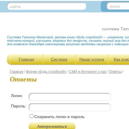
логин
найти
система Тат
Система Татьяны Малаховой, автора книги «Будь стройной!» — уникальна: худ
подсчета калорий, улучшать здоровье без лекарств, сжигать лишний жир без
это возможно благодаря инженерному решению проблемы ожирения с помощью
Главная
Система
Наши успехи
Как осв
Главная
/
Форум «Будь стройной!»
/
СМИ и Интернет о нас
/
Ответы
/
Ответы
Логин:
Пароль:
Сохранить логин и пароль