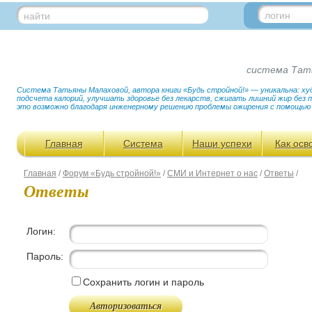
логин
найти
система Тат
Система Татьяны Малаховой, автора книги «Будь стройной!» — уникальна: худ
подсчета калорий, улучшать здоровье без лекарств, сжигать лишний жир без
это возможно благодаря инженерному решению проблемы ожирения с помощью
Главная
Система
Наши успехи
Как осв
Главная
/
Форум «Будь стройной!»
/
СМИ и Интернет о нас
/
Ответы
/
Ответы
Логин:
Пароль:
Сохранить логин и пароль