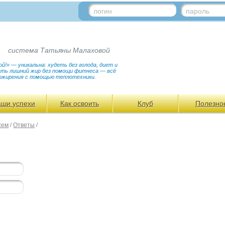
логин
пароль
система Татьяны Малаховой
!» — уникальна: худеть без голода, диет и
гать лишний жир без помощи фитнеса — всё
ожирения с помощью теплотехники.
аши успехи
Как освоить
Клуб
Полезно
сем
/
Ответы
/