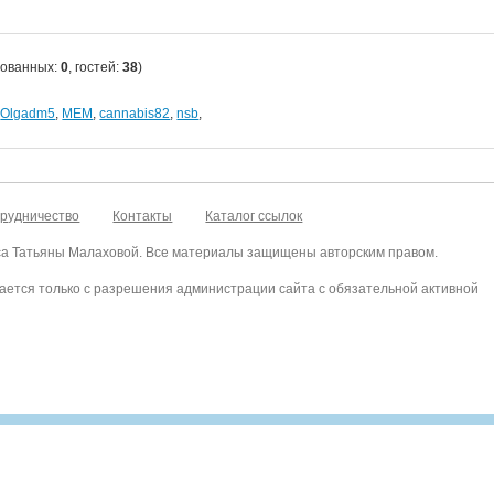
рованных:
0
, гостей:
38
)
,
Olgadm5
,
MEM
,
cannabis82
,
nsb
,
рудничество
Контакты
Каталог ссылок
са Татьяны Малаховой. Все материалы защищены авторским правом.
ается только с разрешения администрации сайта с обязательной активной