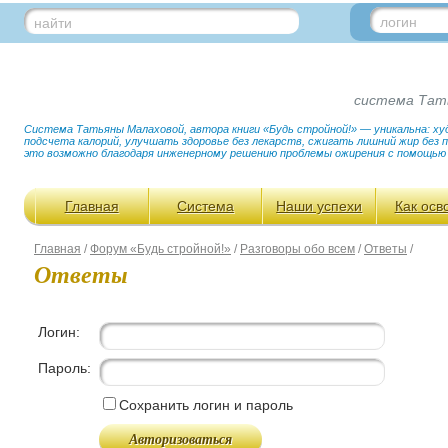
логин
найти
система Тат
Система Татьяны Малаховой, автора книги «Будь стройной!» — уникальна: худ
подсчета калорий, улучшать здоровье без лекарств, сжигать лишний жир без
это возможно благодаря инженерному решению проблемы ожирения с помощью
Главная
Система
Наши успехи
Как осв
Главная
/
Форум «Будь стройной!»
/
Разговоры обо всем
/
Ответы
/
Ответы
Логин:
Пароль:
Сохранить логин и пароль