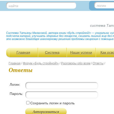
логин
найти
система Тат
Система Татьяны Малаховой, автора книги «Будь стройной!» — уникальна: худ
подсчета калорий, улучшать здоровье без лекарств, сжигать лишний жир без
это возможно благодаря инженерному решению проблемы ожирения с помощью
Главная
Система
Наши успехи
Как осв
Главная
/
Форум «Будь стройной!»
/
Разговоры обо всем
/
Ответы
/
Ответы
Логин:
Пароль:
Сохранить логин и пароль