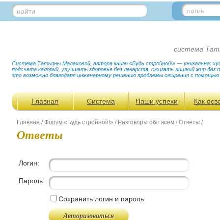
логин
найти
система Тат
Система Татьяны Малаховой, автора книги «Будь стройной!» — уникальна: худ
подсчета калорий, улучшать здоровье без лекарств, сжигать лишний жир без
это возможно благодаря инженерному решению проблемы ожирения с помощью
Главная
Система
Наши успехи
Как осв
Главная
/
Форум «Будь стройной!»
/
Разговоры обо всем
/
Ответы
/
Ответы
Логин:
Пароль:
Сохранить логин и пароль