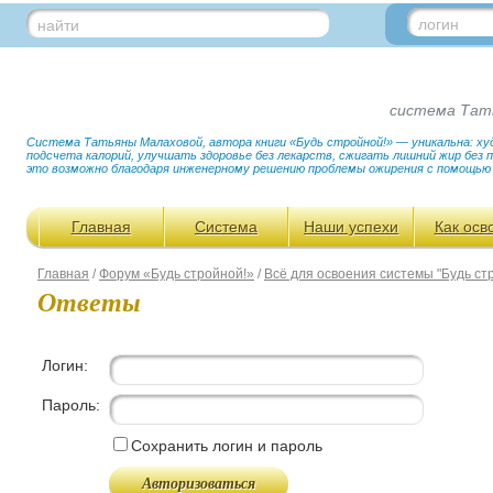
логин
найти
система Тат
Система Татьяны Малаховой, автора книги «Будь стройной!» — уникальна: худ
подсчета калорий, улучшать здоровье без лекарств, сжигать лишний жир без
это возможно благодаря инженерному решению проблемы ожирения с помощью
Главная
Система
Наши успехи
Как осв
Главная
/
Форум «Будь стройной!»
/
Всё для освоения системы "Будь ст
Ответы
Логин:
Пароль:
Сохранить логин и пароль