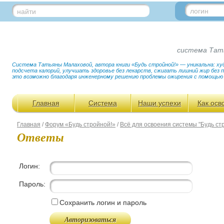
логин
найти
система Тат
Система Татьяны Малаховой, автора книги «Будь стройной!» — уникальна: худ
подсчета калорий, улучшать здоровье без лекарств, сжигать лишний жир без
это возможно благодаря инженерному решению проблемы ожирения с помощью
Главная
Система
Наши успехи
Как осв
Главная
/
Форум «Будь стройной!»
/
Всё для освоения системы "Будь ст
Ответы
Логин:
Пароль:
Сохранить логин и пароль