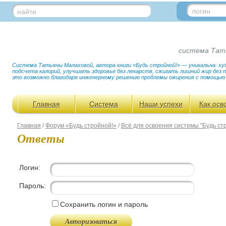
логин
найти
система Тат
Система Татьяны Малаховой, автора книги «Будь стройной!» — уникальна: худ
подсчета калорий, улучшать здоровье без лекарств, сжигать лишний жир без
это возможно благодаря инженерному решению проблемы ожирения с помощью
Главная
Система
Наши успехи
Как осв
Главная
/
Форум «Будь стройной!»
/
Всё для освоения системы "Будь ст
Ответы
Логин:
Пароль:
Сохранить логин и пароль