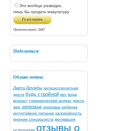
Это вообще разводка,
лишь бы продать макулатуру
Проголосовало: 3487
Поделиться:
Облако меток:
Диета Дружбы
антицеллюлитная
будь стройной
диета
вес
вода
возраст
гликемический индекс
диета
здоровье
жир
здоровье ребенка
интуитивное питание
калорийность
мнение специалиста
мотивация
отзывы о
остеопатия