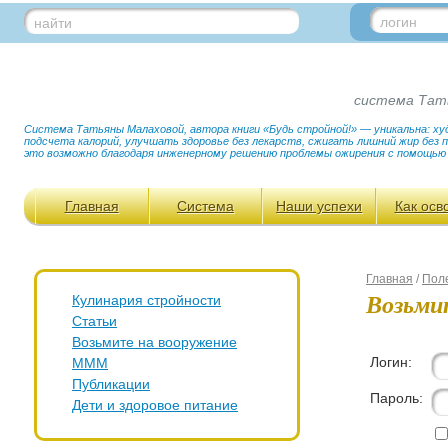
логин
найти
система Тат
Система Татьяны Малаховой, автора книги «Будь стройной!» — уникальна: худ
подсчета калорий, улучшать здоровье без лекарств, сжигать лишний жир без
это возможно благодаря инженерному решению проблемы ожирения с помощью
Главная
Система
Наши успехи
Как осв
Главная
/
Пол
Возьми
Кулинария стройности
Статьи
Возьмите на вооружение
Логин:
МММ
Публикации
Пароль:
Дети и здоровое питание