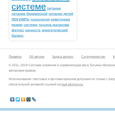
системе
питание
питание беременной
питание детей
похудеть
психология
ревитоника
режим
система
татьяна малахова
фитнес
ценность
энергетический
баланс
Правила
Об авторе
Задать вопрос
Сотрудничество
К
© 2011–2016 Система снижения и нормализации веса Татьяны Малахо
авторским правом.
Использование текстовых и фотоматериалов допускается только с ра
обязательной активной ссылкой на
bud-stroynoy.ru