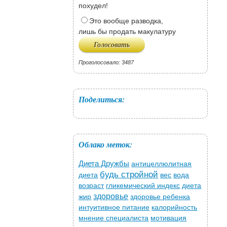
похудел!
Это вообще разводка,
лишь бы продать макулатуру
Проголосовало: 3487
Поделиться:
Облако меток:
Диета Дружбы
антицеллюлитная
будь стройной
диета
вес
вода
возраст
гликемический индекс
диета
здоровье
жир
здоровье ребенка
интуитивное питание
калорийность
мнение специалиста
мотивация