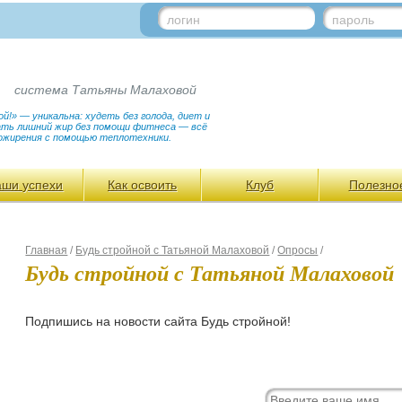
логин
пароль
система Татьяны Малаховой
!» — уникальна: худеть без голода, диет и
гать лишний жир без помощи фитнеса — всё
ожирения с помощью теплотехники.
аши успехи
Как освоить
Клуб
Полезно
Главная
/
Будь стройной с Татьяной Малаховой
/
Опросы
/
Будь стройной с Татьяной Малаховой
Подпишись на новости сайта Будь стройной!