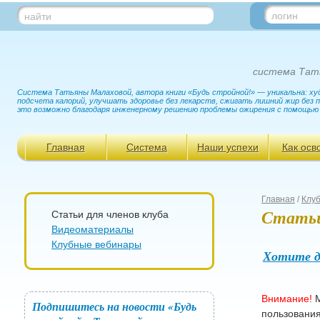
логин
найти
система Тат
Система Татьяны Малаховой, автора книги «Будь стройной!» — уникальна: худ
подсчета калорий, улучшать здоровье без лекарств, сжигать лишний жир без
это возможно благодаря инженерному решению проблемы ожирения с помощью
Главная
Система
Наши успехи
Как осв
Главная
/
Клу
Статьи
Статьи для членов клуба
Видеоматериалы
Клубные вебинары
Хотите д
Внимание!
М
Подпишитесь на новости «Будь
пользования