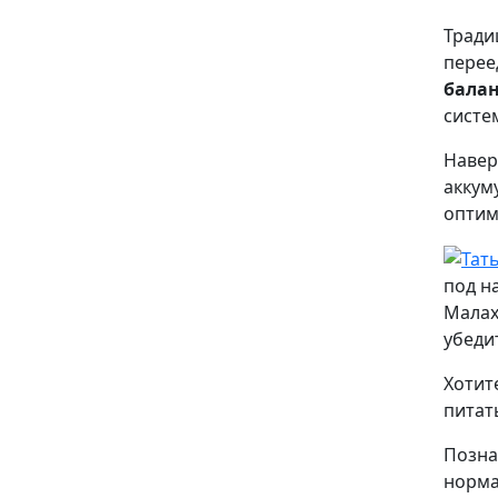
Тради
перее
бала
систем
Навер
аккум
оптим
под н
Малах
убеди
Хотит
питат
Позна
норма