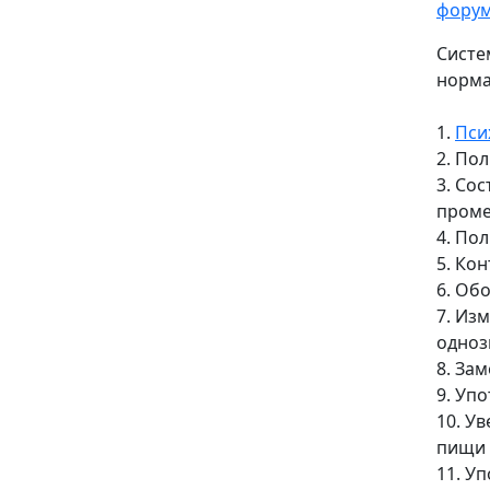
фору
Систе
норма
1.
Пси
2. По
3. Со
пром
4. По
5. Ко
6. Об
7. Из
одноз
8. За
9. Уп
10. У
пищи
11. У