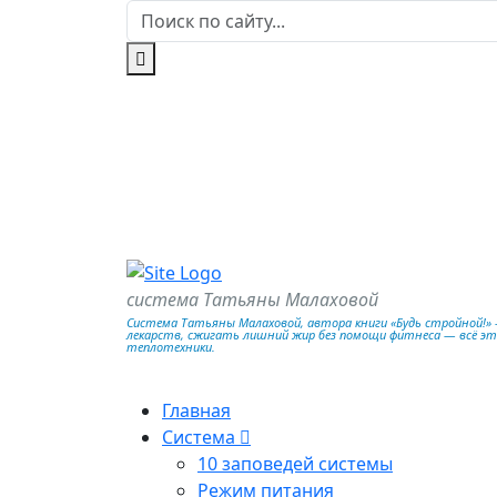
система Татьяны Малаховой
Система Татьяны Малаховой, автора книги «Будь стройной!» —
лекарств, сжигать лишний жир без помощи фитнеса — всё э
теплотехники.
Главная
Система
10 заповедей системы
Режим питания