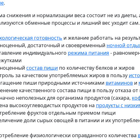
ме
.
ма снижения и нормализации веса состоит не из диеты, 
лизуются обменные процессы и лишний вес уходит сам. 
хологическая готовность
и желание работать на резуль
лноценный, достаточный и своевременный
ночной отды
ставление индивидуального
режима питания
- равномерн
ежутками
лноценный
состав пищи
по количеству белков и жиров
нтроль за качеством употребляемых жиров в пользу
ист
огащение пиши природными источниками
витаминов
и
менение качественного состава пищи в пользу отказа 
начно неполезных для организма продуктов (сахара,
ко
мена высокоуглеводистых продуктов на
продукты с низки
отребление фруктов отдельным приемом пищи
величение доли сырых овощей в питании и их употребле
потребление физиологически оправданного количества