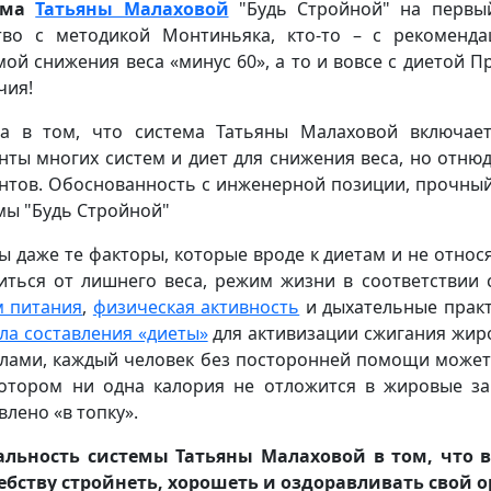
ема
Татьяны Малаховой
"Будь Стройной" на первый
тво с методикой Монтиньяка, кто-то – с рекоменд
мой снижения веса «минус 60», а то и вовсе с диетой П
чия!
а в том, что система Татьяны Малаховой включае
нты многих систем и диет для снижения веса, но отн
нтов. Обоснованность с инженерной позиции, прочный
мы "Будь Стройной"
ы даже те факторы, которые вроде к диетам и не относ
иться от лишнего веса, режим жизни в соответствии 
 питания
,
физическая активность
и дыхательные практ
ла составления «диеты»
для активизации сжигания жир
лами, каждый человек без посторонней помощи может 
отором ни одна калория не отложится в жировые зап
влено «в топку».
льность системы Татьяны Малаховой в том, что вы
бству стройнеть, хорошеть и оздоравливать свой о