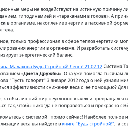
ционные меры не воздействуют на истинную причину л
данием, гиподинамией и «тараканами в голове». А прич
нса
в организме, накопление энергии в пассивной форме
 тела.
ное, только профессионал в сфере теплоэнергетики мог
улирования энергии в организме. И разработать систем
изирует энергетический баланс.
Система Та
азванием «
Диета Дружбы
». Она уже помогла тысячам 
ова "Пусть говорят" 3 января 2012 года о ней узнали м
ться эффективности снижения веса с ее помощью? Для в
е, чтобы лишний жир неуклонно «таял» и превращался в
ься так, чтобы никогда не поправляться и прекрасно се
комьтесь с системой прямо сейчас! Наиболее полное 
лизации веса вы найдете в
книге "Будь стройной!"
, а с