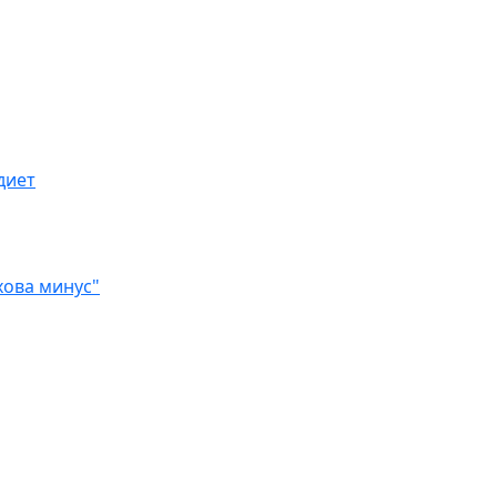
диет
хова минус"