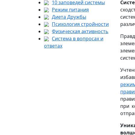
10 заповедей системы
Сист
Режим питания
сходс
Диета Дружбы
систе
Психология стройности
разли
Физическая активность
Правд
Система в вопросах и
элеме
ответах
элеме
систе
Учтен
избав
режим
прави
прави
при к
отпра
Уника
волше