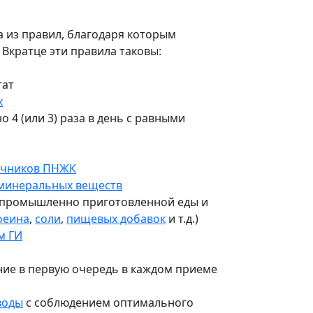
а из правил, благодаря которым
Вкратце эти правила таковы:
тат
х
о 4 (или 3) раза в день с равными
очников ПНЖК
минеральных веществ
от промышленно приготовленной еды и
феина
,
соли
,
пищевых добавок
и т.д.)
м ГИ
ние в первую очередь в каждом приеме
воды
с соблюдением оптимального