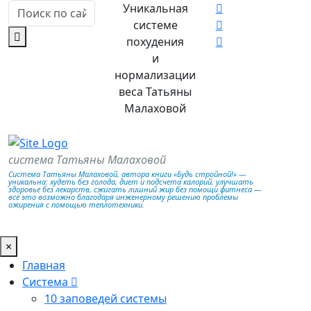
Уникальная
системе
похудения
и
нормализации
веса Татьяны
Малаховой
система Татьяны Малаховой
Система Татьяны Малаховой, автора книги «Будь стройной!» —
уникальна: худеть без голода, диет и подсчета калорий, улучшать
здоровье без лекарств, сжигать лишний жир без помощи фитнеса —
всё это возможно благодаря инженерному решению проблемы
ожирения с помощью теплотехники.
×
Главная
Система
10 заповедей системы