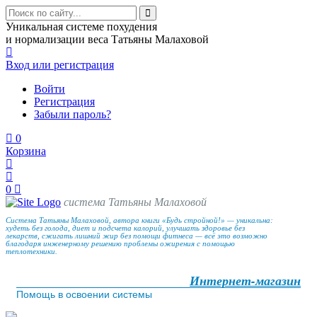
Уникальная системе похудения
и нормализации веса Татьяны Малаховой
Вход
или регистрация
Войти
Регистрация
Забыли пароль?
0
Корзина
0
система Татьяны Малаховой
Система Татьяны Малаховой, автора книги «Будь стройной!» — уникальна:
худеть без голода, диет и подсчета калорий, улучшать здоровье без
лекарств, сжигать лишний жир без помощи фитнеса — всё это возможно
благодаря инженерному решению проблемы ожирения с помощью
теплотехники.
Интернет-магазин
Помощь в освоении системы