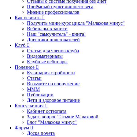
Отзывы о системе похудения без диет
Приёмный пункт лишнего веса
Мнение профессионалов
Как освоить
Получить мини-курс цикла "Малахова минус"
Вебинары в записи
Наш "самоучитель" - книга!
Дневники пользователей
Клуб
Статьи для членов клуба
Видеоматериалы
Клубные вебинары
Полезное
Кулинария стройности
Статьи
Возьмите на вооружение
МММ
Публикации
Дети и здоровое питание
Консультация
Кабинет остеопата
Задать вопрос Татьяне Малаховой
Блог "Малахова минус"
Форум
Доска почета