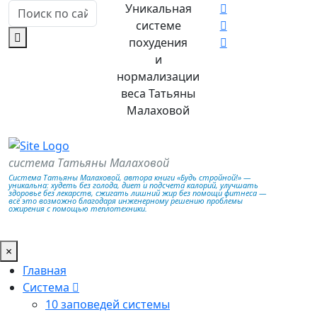
Уникальная
системе
похудения
и
нормализации
веса Татьяны
Малаховой
система Татьяны Малаховой
Система Татьяны Малаховой, автора книги «Будь стройной!» —
уникальна: худеть без голода, диет и подсчета калорий, улучшать
здоровье без лекарств, сжигать лишний жир без помощи фитнеса —
всё это возможно благодаря инженерному решению проблемы
ожирения с помощью теплотехники.
×
Главная
Система
10 заповедей системы