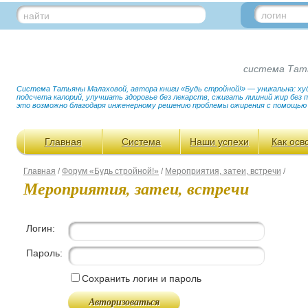
логин
найти
система Тат
Система Татьяны Малаховой, автора книги «Будь стройной!» — уникальна: худ
подсчета калорий, улучшать здоровье без лекарств, сжигать лишний жир без
это возможно благодаря инженерному решению проблемы ожирения с помощью
Главная
Система
Наши успехи
Как осв
Главная
/
Форум «Будь стройной!»
/
Мероприятия, затеи, встречи
/
Мероприятия, затеи, встречи
Логин:
Пароль:
Сохранить логин и пароль