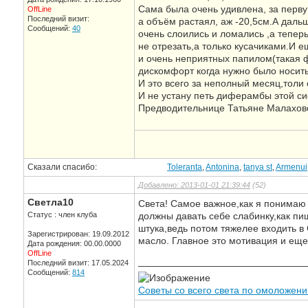
Сама была очень удивлена, за перву
OffLine
Последний визит:
а объём растаял, аж -20,5см.А дальш
Сообщений:
40
очень слоились и ломались ,а тепер
не отрезать,а только кусачиками.И 
и очень неприятных папилом(такая ф
дискомфорт когда нужно было носить
И это всего за неполный месяц,толи е
И не устану петь диферамбы этой с
Предводительнице Татьяне Малахов
Сказали спасибо:
Toleranta
,
Antonina
,
tanya st
,
Armenui
Добавлено: 2013-01-01 21:39:44
(52)
Светла10
Света! Самое важное,как я понимаю
Статус : член клуба
должны давать себе слабинку,как пиш
штука,ведь потом тяжелее входить в 
Зарегистрирован: 19.09.2012
масло. Главное это мотивация и еще
Дата рождения: 00.00.0000
OffLine
Последний визит: 17.05.2024
—————————————————
Сообщений:
814
Советы со всего света по омоложен