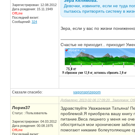
Зера Келямова:
Зарегистрирован: 12.08.2012
Девочки, извините, если не туда по
Дата рождения: 15.11.1949
пытаюсь притворять систему в жизн
OffLine
Последний визит:
Сообщений:
324
Зера, если у вас по жизни пониженн
—————————————————
Счастье не приходит... приходит Умен
Сказали спасибо:
vagonsprizepom
Добавлено: 2013-02-06 17:09:20 Заголовок: О
Лорик37
Здравствуйте Уважаемая Татьяна! Пе
Статус : Пользователь
проблемой.Я приобрела вашу книгу п
питание.Веса лишнего у меня не очен
Зарегистрирован: 04.03.2012
обостряться мои хронические заболе
Дата рождения: 00.08.1975
помогают никакие болеутоляющие ср
OffLine
Последний визит: