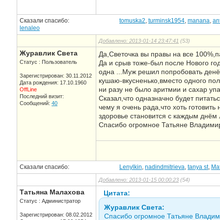
Сказали спасибо:
tomuska2
,
turminsk1954
,
manana
,
an
lenaleo
Добавлено: 2013-01-14 23:47:41
(53)
Журавлик Света
Да,Светочка вы правы на все 100%,п
Статус : Пользователь
Да и срыв тоже-был после Нового год
одна ...Муж решил попробовать денё
Зарегистрирован: 30.11.2012
кушаю-вкусненько,вместо одного полу
Дата рождения: 17.10.1960
ни разу не было аритмии и сахар уп
OffLine
Последний визит:
Сказал,что одназначно будет питатьс
Сообщений:
40
чему я очень рада,что хоть готовить 
здоровье становится с каждым днём 
Спасибо огромное Татьяне Владимир
Сказали спасибо:
Lenylkin
,
nadindmitrieva
,
tanya st
,
Ma
Добавлено: 2013-01-15 00:00:23
(54)
Татьяна Малахова
Цитата:
Статус : Администратор
Журавлик Света:
Зарегистрирован: 08.02.2012
Спасибо огромное Татьяне Владими