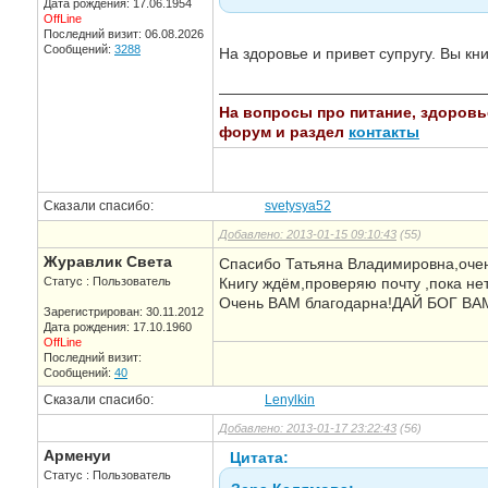
Дата рождения: 17.06.1954
OffLine
Последний визит: 06.08.2026
Сообщений:
3288
На здоровье и привет супругу. Вы к
—————————————————
На вопросы про питание, здоровье,
форум и раздел
контакты
Сказали спасибо:
svetysya52
Добавлено: 2013-01-15 09:10:43
(55)
Журавлик Света
Спасибо Татьяна Владимировна,очень
Статус : Пользователь
Книгу ждём,проверяю почту ,пока нет
Очень ВАМ благодарна!ДАЙ БОГ ВА
Зарегистрирован: 30.11.2012
Дата рождения: 17.10.1960
OffLine
Последний визит:
Сообщений:
40
Сказали спасибо:
Lenylkin
Добавлено: 2013-01-17 23:22:43
(56)
Арменуи
Цитата:
Статус : Пользователь