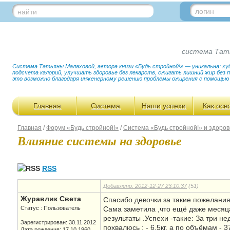
логин
найти
система Тат
Система Татьяны Малаховой, автора книги «Будь стройной!» — уникальна: худ
подсчета калорий, улучшать здоровье без лекарств, сжигать лишний жир без
это возможно благодаря инженерному решению проблемы ожирения с помощью
Главная
Система
Наши успехи
Как осв
Главная
/
Форум «Будь стройной!»
/
Система «Будь стройной!» и здоров
Влияние системы на здоровье
RSS
Добавлено: 2012-12-27 23:10:37
(51)
Журавлик Света
Спасибо девочки за такие пожелания!
Статус : Пользователь
Сама заметила ,что ещё даже месяца
результаты .Успехи -такие: За три н
Зарегистрирован: 30.11.2012
похвалюсь : - 6,5кг, а по объёмам - 
Дата рождения: 17.10.1960