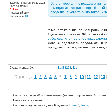
Зарегистрирован: 30.10.2012
За этот месяц я не похудела ни на
Дата рождения: 16.07.1972
холецистит, гастрит,раздражённый
OffLine
средства! У кого-то было такое? Э
Последний визит:
Сообщений:
308
У меня тоже было, причем раньше н
Где-то на 20 день на ДД сильно забо
заболеваниями органов пищеварени
Девочки подсказали продолжать, и че
продукты - редьку, чеснок, лук, сельд
Сказали спасибо:
Lorik8253
,
111
Страницы:
1
|
2
|
3
|
4
|
5
|
6
|
7
|
8
|
9
|
10
|
11
|
12
|
13
Сейчас на сайте:
41
пользователей (зарегистрированных:
0
, гостей
Пользователи on-line:
Cегодня поздравляем с Днем Рождения:
komar7
,
Trans
,