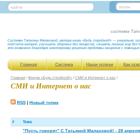
логин
найти
система Тат
Система Татьяны Малаховой, автора книги «Будь стройной!» — уникальна: худ
подсчета калорий, улучшать здоровье без лекарств, сжигать лишний жир без
это возможно благодаря инженерному решению проблемы ожирения с помощью
Главная
Система
Наши успехи
Как осв
Главная
/
Форум «Будь стройной!»
/
СМИ и Интернет о нас
/
СМИ и Интернет о нас
RSS
|
Новый топик
#
Тема
"Пусть говорят" С Татьяной Малаховой! - 28 апреля