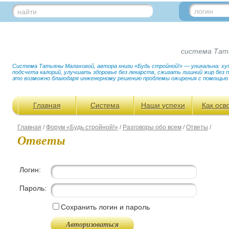
логин
найти
система Тат
Система Татьяны Малаховой, автора книги «Будь стройной!» — уникальна: худ
подсчета калорий, улучшать здоровье без лекарств, сжигать лишний жир без
это возможно благодаря инженерному решению проблемы ожирения с помощью
Главная
Система
Наши успехи
Как осв
Главная
/
Форум «Будь стройной!»
/
Разговоры обо всем
/
Ответы
/
Ответы
Логин:
Пароль:
Сохранить логин и пароль