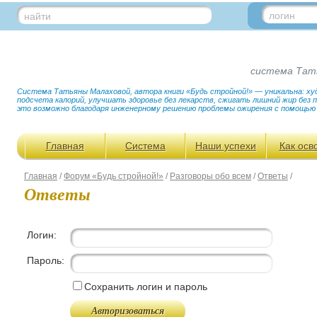
логин
найти
система Тат
Система Татьяны Малаховой, автора книги «Будь стройной!» — уникальна: худ
подсчета калорий, улучшать здоровье без лекарств, сжигать лишний жир без
это возможно благодаря инженерному решению проблемы ожирения с помощью
Главная
Система
Наши успехи
Как осв
Главная
/
Форум «Будь стройной!»
/
Разговоры обо всем
/
Ответы
/
Ответы
Логин:
Пароль:
Сохранить логин и пароль