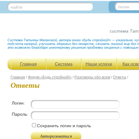
логин
найти
система Тат
Система Татьяны Малаховой, автора книги «Будь стройной!» — уникальна: худ
подсчета калорий, улучшать здоровье без лекарств, сжигать лишний жир без
это возможно благодаря инженерному решению проблемы ожирения с помощью
Главная
Система
Наши успехи
Как осв
Главная
/
Форум «Будь стройной!»
/
Разговоры обо всем
/
Ответы
/
Ответы
Логин:
Пароль:
Сохранить логин и пароль