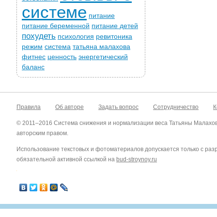
системе
питание
питание беременной
питание детей
похудеть
психология
ревитоника
режим
система
татьяна малахова
фитнес
ценность
энергетический
баланс
Правила
Об авторе
Задать вопрос
Сотрудничество
К
© 2011–2016 Система снижения и нормализации веса Татьяны Малахо
авторским правом.
Использование текстовых и фотоматериалов допускается только с ра
обязательной активной ссылкой на
bud-stroynoy.ru