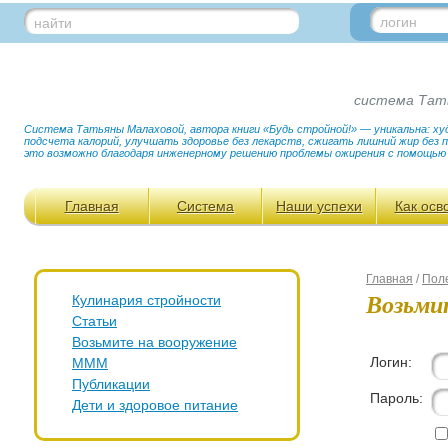
логин
найти
система Тат
Система Татьяны Малаховой, автора книги «Будь стройной!» — уникальна: худ
подсчета калорий, улучшать здоровье без лекарств, сжигать лишний жир без
это возможно благодаря инженерному решению проблемы ожирения с помощью
Главная
Система
Наши успехи
Как осв
Главная
/
Пол
Возьми
Кулинария стройности
Статьи
Возьмите на вооружение
Логин:
МММ
Публикации
Пароль:
Дети и здоровое питание