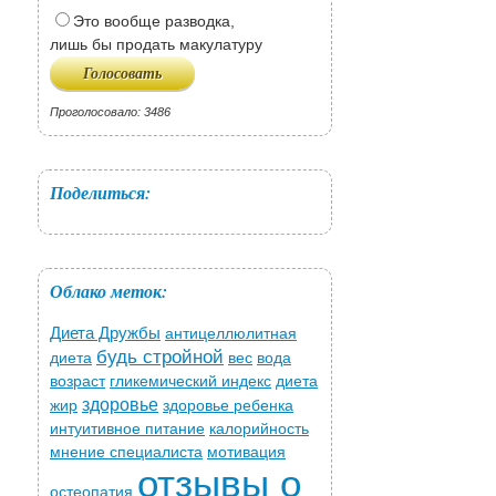
Это вообще разводка,
лишь бы продать макулатуру
Проголосовало: 3486
Поделиться:
Облако меток:
Диета Дружбы
антицеллюлитная
будь стройной
диета
вес
вода
возраст
гликемический индекс
диета
здоровье
жир
здоровье ребенка
интуитивное питание
калорийность
мнение специалиста
мотивация
отзывы о
остеопатия