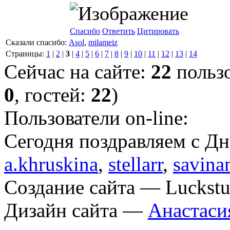
Спасибо
Ответить
Цитировать
Сказали спасибо:
Asol
,
milameiz
Страницы:
1
|
2
|
3
|
4
|
5
|
6
|
7
|
8
|
9
|
10
|
11
|
12
|
13
|
14
Сейчас на сайте:
22
пользо
0
, гостей:
22
)
Пользователи on-line:
Cегодня поздравляем с Д
a.khruskina
,
stellarr
,
savina
Создание сайта — Luckstu
Дизайн сайта —
Анастаси