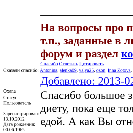
————————
На вопросы про пи
т.п., заданные в л
форум и раздел
к
Спасибо
Ответить
Цитировать
Сказали спасибо:
Antonina
,
alenka09
,
valya25
,
ozon
,
Inna Zotova
,
Добавлено: 2013-02
Оxana
Спасибо большое з
Статус :
Пользователь
диету, пока еще то
Зарегистрирован:
едой. А как Вы отн
13.10.2012
Дата рождения:
00.06.1965