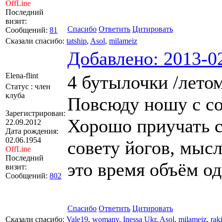
OffLine
Последний
визит:
Спасибо
Ответить
Цитировать
Сообщений:
81
Сказали спасибо:
tatship
,
Asol
,
milameiz
Добавлено: 2013-02
Elena-flint
4 бутылочки /летом
Статус : член
клуба
Повсюду ношу с со
Зарегистрирован:
Хорошо приучать с
22.09.2012
Дата рождения:
02.06.1954
совету йогов, мысл
OffLine
Последний
это время объëм од
визит:
Сообщений:
802
Спасибо
Ответить
Цитировать
Сказали спасибо:
Vale19
,
womany
,
Inessa Ukr
,
Asol
,
milameiz
,
rak