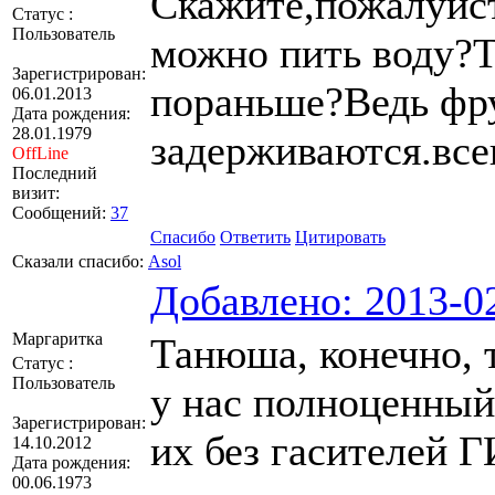
Скажите,пожалуйст
Статус :
Пользователь
можно пить воду?Т
Зарегистрирован:
пораньше?Ведь фру
06.01.2013
Дата рождения:
28.01.1979
задерживаются.всег
OffLine
Последний
визит:
Сообщений:
37
Спасибо
Ответить
Цитировать
Сказали спасибо:
Asol
Добавлено: 2013-02
Маргаритка
Танюша, конечно, т
Статус :
Пользователь
у нас полноценный
Зарегистрирован:
их без гасителей Г
14.10.2012
Дата рождения:
00.06.1973