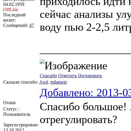
приходилось идти 
04.02.1959
OffLine
сейчас анализы ул
Последний
визит:
воду пью 2-2,5 лит
Сообщений:
47
————————
Спасибо
Ответить
Цитировать
Сказали спасибо:
Asol
,
milameiz
Добавлено: 2013-03
Оxana
Спасибо большое! 
Статус :
Пользователь
отрегулировать?
Зарегистрирован:
13.10.2012