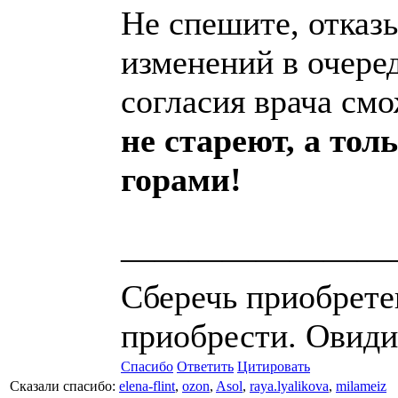
Не спешите, отказы
изменений в очеред
согласия врача см
не стареют, а толь
горами!
————————
Сберечь приобрете
приобрести. Овид
Спасибо
Ответить
Цитировать
Сказали спасибо:
elena-flint
,
ozon
,
Asol
,
raya.lyalikova
,
milameiz