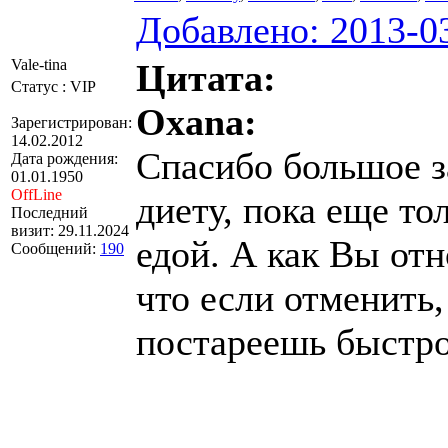
Добавлено: 2013-03
Vale-tina
Цитата:
Статус : VIP
Оxana:
Зарегистрирован:
14.02.2012
Спасибо большое з
Дата рождения:
01.01.1950
OffLine
диету, пока еще то
Последний
визит: 29.11.2024
едой. А как Вы отн
Сообщений:
190
что если отменить,
постареешь быстро.