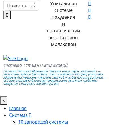
Уникальная
системе
похудения
и
нормализации
веса Татьяны
Малаховой
система Татьяны Малаховой
Система Татьяны Малаховой, автора книги «Будь стройной!» —
уникальна: худеть без голода, диет и подсчета калорий, улучшать
здоровье без лекарств, сжигать лишний жир без помощи фитнеса —
всё это возможно благодаря инженерному решению проблемы
ожирения с помощью теплотехники.
×
Главная
Система
10 заповедей системы