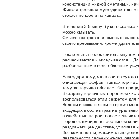
консистенции жидкой сметаны,и, нач
Жидкая травяная мука удивительно н
стекает по шее и не капает...
В течении 3-5 минут (у кого сколько
можно смывать...
Смывается травяная смесь с волос та
своего пребывания, кроме удивительн
После мытья волос фитошампунем, и
расчесываются и укладываются... Дл
разбавленным в воде яблочным уксус
Благодаря тому, что в состав сухог
очищающий эффект, так как горчица 
тому же горчица обладает бактерици
В старину горчичным порошком чист
воспользоваться этим секретом для 
Волосы и кожа головы во время мыть
входящих в состав трав натуральны
воздействие на рост волос и значите
Порошок имбиря, в небольшом количе
раздражающее действие, усиливая к
Все компоненты, максимально допол
деятельности сальных желез, благод