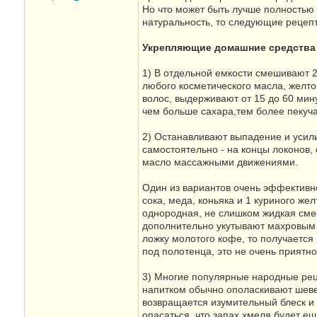
Но что может быть лучше полностью
натуральность, то следующие рецепт
Укрепляющие домашние средства 
1) В отдельной емкости смешивают 2 с
любого косметического масла, желто
волос, выдерживают от 15 до 60 мин
чем больше сахара,тем более пекуч
2) Останавливают выпадение и усил
самостоятельно - на концы локонов, 
масло массажными движениями.
Один из вариантов очень эффективно
сока, меда, коньяка и 1 куриного жел
однородная, не слишком жидкая смесь
дополнительно укутывают махровым п
ложку молотого кофе, то получается 
под полотенца, это не очень приятно.
3) Многие популярные народные реце
напитком обычно ополаскивают шеве
возвращается изумительный блеск и 
опасаться, что запах хмеля будет е