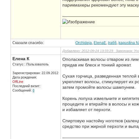
парикмахеры рекомендуют эту маску
—————————————————
Сказали спасибо:
Orchideja
,
ElenaE
,
Ira66
,
kapustina N
Добавлено: 2012-09-24 13:33:23 Заголовок: У
Елена К
Ополаскивая волосы отваром из лимо
Статус : Пользователь
придав им блеск и тонкий аромат.
Зарегистрирован: 22.09.2012
Сухая горчица, разведенная теплой 
Дата рождения:
укрепляет волосы, стимулирует их ро
OffLine
Последний визит:
затем промойте волосы шампунем.
Сообщений:
8
Корень лопуха измельчите и кипятите
процедите и втирайте в волосы и кож
и избавляет от перхоти.
Спиртовую настойку ноготков (календ
средство при жирной перхоти и выпа
—————————————————