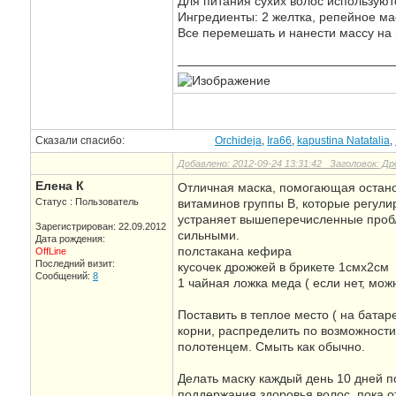
Для питания сухих волос используют
Ингредиенты: 2 желтка, репейное масло
Все перемешать и нанести массу на 
—————————————————
Сказали спасибо:
Orchideja
,
Ira66
,
kapustina Natatalia
,
Добавлено: 2012-09-24 13:31:42 Заголовок: Д
Елена К
Отличная маска, помогающая останов
Статус : Пользователь
витаминов группы В, которые регули
устраняет вышеперечисленные проб
Зарегистрирован: 22.09.2012
сильными.
Дата рождения:
полстакана кефира
OffLine
Последний визит:
кусочек дрожжей в брикете 1смх2см
Сообщений:
8
1 чайная ложка меда ( если нет, мож
Поставить в теплое место ( на батар
корни, распределить по возможности 
полотенцем. Смыть как обычно.
Делать маску каждый день 10 дней п
поддержания здоровья волос, пока о