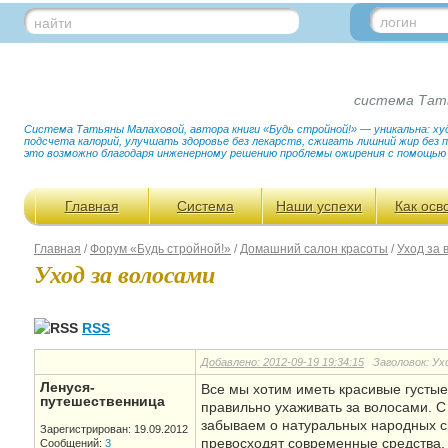
логин
найти
система Тат
Система Татьяны Малаховой, автора книги «Будь стройной!» — уникальна: худ
подсчета калорий, улучшать здоровье без лекарств, сжигать лишний жир без
это возможно благодаря инженерному решению проблемы ожирения с помощью
Главная
Система
Наши успехи
Как осв
Главная
/
Форум «Будь стройной!»
/
Домашний салон красоты
/
Уход за 
Уход за волосами
RSS
Добавлено: 2012-09-19 19:34:15
Заголовок: Ухо
Ленуся-
Все мы хотим иметь красивые густые
путешественница
правильно ухаживать за волосами. С
забываем о натуральных народных ср
Зарегистрирован: 19.09.2012
превосходят современные средства. Д
Сообщений:
3