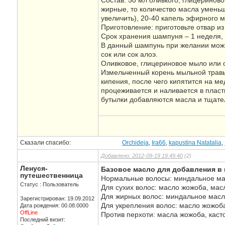
Состав: 50 мл оливкого, глицеринов
жирные, то количество масла уменьш
увеличить), 20-40 капель эфирного м
Приготовление: приготовьте отвар и
Срок хранения шампуня – 1 неделя, 
В данный шампунь при желании можно
сок или сок алоэ.
Оливковое, глицериновое мыло или 
Измельченный корень мыльной травы 
кипения, после чего кипятится на м
процеживается и наливается в плас
бутылки добавляются масла и тщате
Сказали спасибо:
Orchideja
,
Ira66
,
kapustina Natatalia
,
Добавлено: 2012-09-19 19:49:40
(2)
Ленуся-
Базовое масло для добавления в
путешественница
Нормальные волосы: миндальное мас
Статус : Пользователь
Для сухих волос: масло жожоба, мас
Для жирных волос: миндальное масло
Зарегистрирован: 19.09.2012
Для укрепления волос: масло жожоба
Дата рождения: 00.08.0000
OffLine
Против перхоти: масла жожоба, каст
Последний визит: