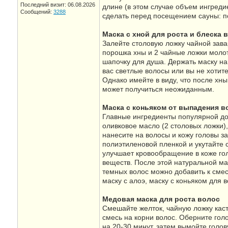
Последний визит: 06.08.2026
длине (в этом случае объем ингреди
Сообщений:
3288
сделать перед посещением сауны: п
Маска с хной для роста и блеска 
Залейте столовую ложку чайной зава
порошка хны и 2 чайные ложки молот
шапочку для душа. Держать маску на 
вас светлые волосы или вы не хотите
Однако имейте в виду, что после хн
может получиться неожиданным.
Маска с коньяком от выпадения в
Главные ингредиенты популярной дом
оливковое масло (2 столовых ложки)
нанесите на волосы и кожу головы з
полиэтиленовой пленкой и укутайте
улучшает кровообращение в коже го
веществ. После этой натуральной м
темных волос можно добавить к смес
маску с алоэ, маску с коньяком для 
Медовая маска для роста волос
Смешайте желток, чайную ложку каст
смесь на корни волос. Оберните гол
на 20-30 минут, затем вымойте голо