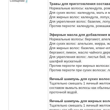
Сообщений:
3
Травы для приготовления состав
Нормальные волосы: календула, ром
Для сухих волос: календула, мать и 
Для жирных волос: календула, лопух,
Для укрепления волос: базилик, лоп
Против перхоти: календула, ромашка,
Эфирные масла для добавления в
Нормальные волосы: бергамот, апельс
Для сухих волос: апельсин, мирра, ж
Для жирных волос: базилик, иланг-ил
бергамот, лимон, масло чайного дер
Для укрепления волос: листья бей, пе
шалфей мускатный.
Против перхоти при жирных волосах:
Против перхоти при сухих волосах: л
Яичный шампунь для сухих волос
Тщательно смешать 1 яичный желток,
составом вымыть волосы как обычны
проточной водой.
Яичный шампунь для жирных вол
Тщательно смешать 1 яичный желток,
волосы как обычным шампунем, тщат