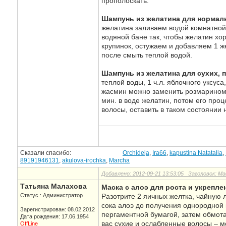
прополоскать.
Шампунь из желатина для нормал
желатина заливаем водой комнатной
водяной бане так, чтобы желатин хо
крупинок, остужаем и добавляем 1 ж
после смыть теплой водой.
Шампунь из желатина для сухих, 
теплой воды, 1 ч.л. яблочного уксус
жасмин можно заменить розмарином. 
мин. в воде желатин, потом его про
волосы, оставить в таком состоянии 
Сказали спасибо:
Orchideja
,
Ira66
,
kapustina Natatalia
,
89191946131
,
akulova-irochka
,
Marcha
Добавлено: 2012-09-21 13:53:05 Заголовок: Ма
Татьяна Малахова
Маска с алоэ для роста и укрепле
Статус : Администратор
Разотрите 2 яичных желтка, чайную 
сока алоэ до получения однородной 
Зарегистрирован: 08.02.2012
пергаментной бумагой, затем обмота
Дата рождения: 17.06.1954
вас сухие и ослабленные волосы – м
OffLine