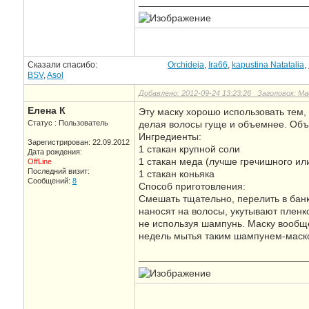
—————————————————
Сказали спасибо:
Orchideja
,
Ira66
,
kapustina Natatalia
,
BSV
,
Asol
Добавлено: 2012-09-24 13:23:26 Заголовок: Ма
Елена К
Эту маску хорошо использовать тем,
Статус : Пользователь
делая волосы гуще и объемнее. Объ
Ингредиенты:
Зарегистрирован: 22.09.2012
1 стакан крупной соли
Дата рождения:
1 стакан меда (лучше гречишного ил
OffLine
Последний визит:
1 стакан коньяка
Сообщений:
8
Способ приготовления:
Смешать тщательно, перелить в банк
наносят на волосы, укутывают пленк
не используя шампунь. Маску вообщ
недель мытья таким шампунем-маской
—————————————————