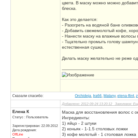
цвета. В маску можно можно добави
блеска.
Как это делается:
- Разогреть на водяной бане оливков
- Добавить свежемолотый кофе, хор
- Нанести маску на влажные волосы п
- Тщательно промыть голову шампуне
естественная сушка.
Делать маску желательно не реже од
—————————————————
Сказали спасибо:
Orchideja
,
Ira66
,
Matany
,
elena-flint
,
z
Добавлено: 2012-09-24 13:20:12 Заголовок: Е
Елена К
Маска для восстановления волос с
Статус : Пользователь
Ингредиенты:
1) яйцо - 2 штуки
Зарегистрирован: 22.09.2012
2) коньяк - 1-1.5 столовых ложки
Дата рождения:
3) кофе молотый - 1 столовая ложка
OffLine