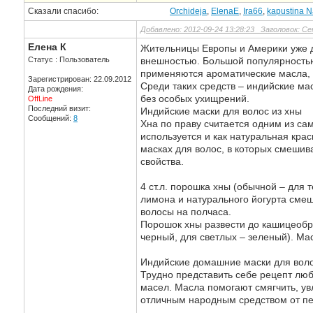
Сказали спасибо:
Orchideja
,
ElenaE
,
Ira66
,
kapustina N
Добавлено: 2012-09-24 13:28:23 Заголовок: С
Елена К
Жительницы Европы и Америки уже д
Статус : Пользователь
внешностью. Большой популярность
применяются ароматические масла, п
Зарегистрирован: 22.09.2012
Среди таких средств – индийские ма
Дата рождения:
без особых ухищрений.
OffLine
Последний визит:
Индийские маски для волос из хны
Сообщений:
8
Хна по праву считается одним из са
используется и как натуральная крас
масках для волос, в которых смешив
свойства.
4 ст.л. порошка хны (обычной – для т
лимона и натурального йогурта смеш
волосы на полчаса.
Порошок хны развести до кашицеобра
черный, для светлых – зеленый). Ма
Индийские домашние маски для воло
Трудно представить себе рецепт люб
масел. Масла помогают смягчить, ув
отличным народным средством от пе