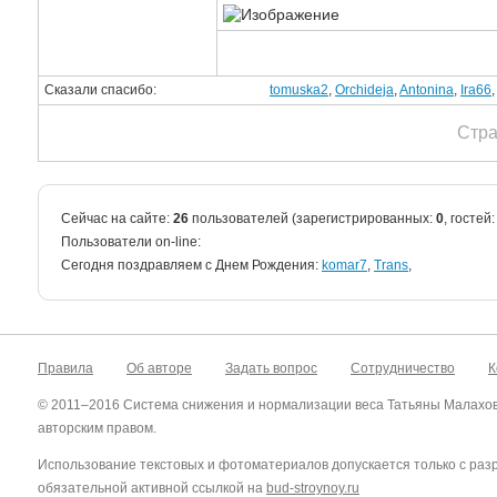
Сказали спасибо:
tomuska2
,
Orchideja
,
Antonina
,
Ira66
Стр
Сейчас на сайте:
26
пользователей (зарегистрированных:
0
, гостей
Пользователи on-line:
Cегодня поздравляем с Днем Рождения:
komar7
,
Trans
,
Правила
Об авторе
Задать вопрос
Сотрудничество
К
© 2011–2016 Система снижения и нормализации веса Татьяны Малахо
авторским правом.
Использование текстовых и фотоматериалов допускается только с ра
обязательной активной ссылкой на
bud-stroynoy.ru