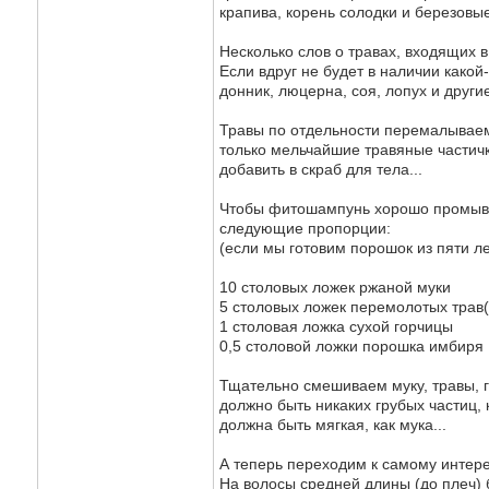
крапива, корень солодки и березовы
Несколько слов о травах, входящих 
Если вдруг не будет в наличии какой
донник, люцерна, соя, лопух и другие
Травы по отдельности перемалываем
только мельчайшие травяные частичк
добавить в скраб для тела...
Чтобы фитошампунь хорошо промыва
следующие пропорции:
(если мы готовим порошок из пяти ле
10 столовых ложек ржаной муки
5 столовых ложек перемолотых трав(
1 столовая ложка сухой горчицы
0,5 столовой ложки порошка имбиря
Тщательно смешиваем муку, травы, г
должно быть никаких грубых частиц, 
должна быть мягкая, как мука...
А теперь переходим к самому интере
На волосы средней длины (до плеч)