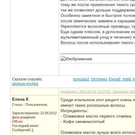
тому же после применения такого ср
так же позволяет дольше поддержива
Особенно заметное и быстрое полож
после химических завивок и окрашив
Укрепляются волосяные луковицы, пр
Еще одним плюсом, в дополнение ко
мультивитаминный уход и лечение) 
Волосы после использования такого 
—————————————————
Сказали спасибо:
tomuska2
,
Orchideja
,
ElenaE
,
Ira66
,
k
akulova-irochka
Добавлено: 2012-09-24 13:12:59 Заголовок: 
Елена К
Среди итальянок этот рецепт очень 
Статус : Пользователь
имеют такие роскошные волосы.
Ингредиенты:
Зарегистрирован: 22.09.2012
- Оливковое масло первого отжима.
Дата рождения:
- Кофе свежемолотый
OffLine
Последний визит:
Сообщений:
8
Оливковое масло лучше всего исполь