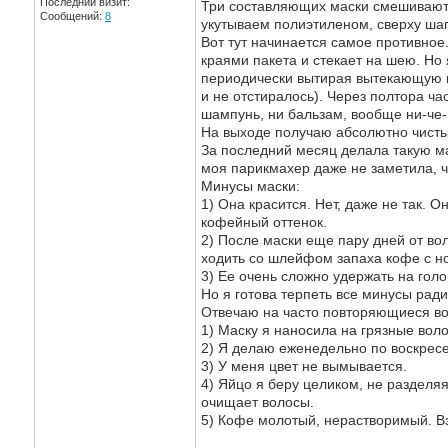
Последний визит:
Три составляющих маски смешиваютс
Сообщений:
8
укутываем полиэтиленом, сверху шап
Вот тут начинается самое противное.
краями пакета и стекает на шею. Но 
периодически вытирая вытекающую м
и не отстиралось). Через полтора ч
шампунь, ни бальзам, вообще ни-че-
На выходе получаю абсолютно чисты
За последний месяц делала такую м
моя парикмахер даже не заметила, ч
Минусы маски:
1) Она красится. Нет, даже не так.
кофейный оттенок.
2) После маски еще пару дней от вол
ходить со шлейфом запаха кофе с но
3) Ее очень сложно удержать на голо
Но я готова терпеть все минусы ради
Отвечаю на часто повторяющиеся в
1) Маску я наносила на грязные вол
2) Я делаю еженедельно по воскрес
3) У меня цвет не вымывается.
4) Яйцо я беру целиком, не разделяя
очищает волосы.
5) Кофе молотый, нерастворимый. Вз