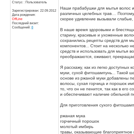
Статус : Пользователь
Наши прабабушки для мытья волос и
Зарегистрирован: 22.09.2012
различных целебных трав.... Поэтом
Дата рождения:
скорее удивление вызывали слабые,
OffLine
Последний визит:
Сообщений:
8
В наше время здоровыми и блестящим
старину, красивые и ухоженные воло
сохранились рецепты средств для м
компонентов... Стоит на несколько 
средств и использовать для мытья в
преображаются, оживают, прекращает
Я расскажу, как из легко доступных 
муки, сухой фитошампунь... Такой ш
основе из ржаной муки добавлены п
волосы, сухая горчица и порошок им
то, что он не пенится, так как в его
и обеспечивают наличие обильной пе
Для приготовления сухого фитошамп
ржаная мука
горчичный порошок
молотый имбирь
травы, оказывающие благоприятное в