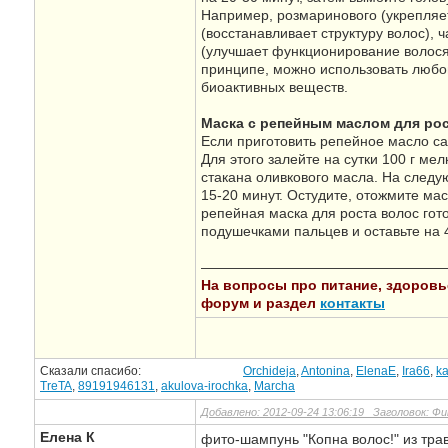
Например, розмаринового (укрепляет
(восстанавливает структуру волос), 
(улучшает функционирование волося
принципе, можно использовать любой
биоактивных веществ.
Маска с репейным маслом для ро
Если приготовить репейное масло са
Для этого залейте на сутки 100 г ме
стакана оливкового масла. На следу
15-20 минут. Остудите, отожмите мас
репейная маска для роста волос гото
подушечками пальцев и оставьте на 
—————————————————
На вопросы про питание, здоровье,
форум и раздел
контакты
Сказали спасибо:
Orchideja
,
Antonina
,
ElenaE
,
Ira66
,
ka
TreTA
,
89191946131
,
akulova-irochka
,
Marcha
Добавлено: 2012-09-24 13:06:19 Заголовок: Ф
Елена К
фито-шампунь "Копна волос!" из тр