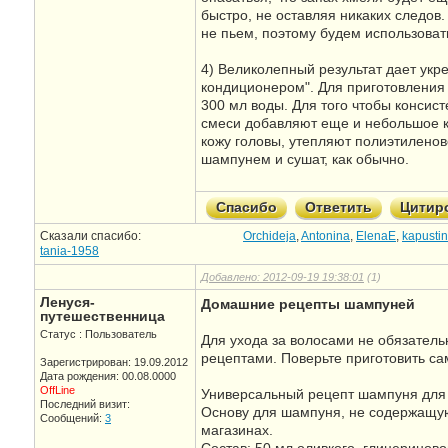
быстро, не оставляя никаких следов. 
не пьем, поэтому будем использоват
4) Великолепный результат дает ук
кондиционером". Для приготовления
300 мл воды. Для того чтобы консист
смеси добавляют еще и небольшое к
кожу головы, утепляют полиэтилено
шампунем и сушат, как обычно.
Спасибо
Ответить
Цитир
Сказали спасибо:
Orchideja
,
Antonina
,
ElenaE
,
kapustin
tania-1958
Добавлено: 2012-09-19 19:38:01
(1)
Ленуся-
Домашние рецепты шампуней
путешественница
Статус : Пользователь
Для ухода за волосами не обязател
рецептами. Поверьте приготовить са
Зарегистрирован: 19.09.2012
Дата рождения: 00.08.0000
OffLine
Универсальный рецепт шампуня для 
Последний визит:
Основу для шампуня, не содержащу
Сообщений:
3
магазинах.