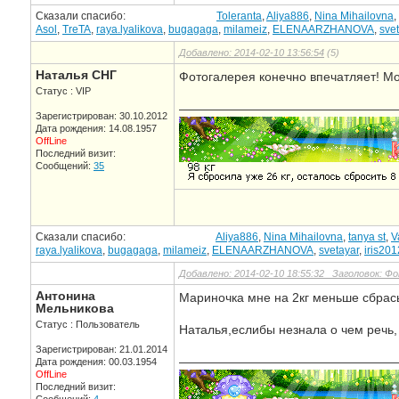
Сказали спасибо:
Toleranta
,
Aliya886
,
Nina Mihailovna
,
Asol
,
TreTA
,
raya.lyalikova
,
bugagaga
,
milameiz
,
ELENAARZHANOVA
,
sve
Добавлено: 2014-02-10 13:56:54
(5)
Наталья СНГ
Фотогалерея конечно впечатляет! Мо
Статус : VIP
—————————————————
Зарегистрирован: 30.10.2012
Дата рождения: 14.08.1957
OffLine
Последний визит:
Сообщений:
35
Сказали спасибо:
Aliya886
,
Nina Mihailovna
,
tanya st
,
V
raya.lyalikova
,
bugagaga
,
milameiz
,
ELENAARZHANOVA
,
svetayar
,
iris201
Добавлено: 2014-02-10 18:55:32 Заголовок: Ф
Антонина
Мариночка мне на 2кг меньше сбрасыв
Мельникова
Статус : Пользователь
Наталья,еслибы незнала о чем речь,
Зарегистрирован: 21.01.2014
—————————————————
Дата рождения: 00.03.1954
OffLine
Последний визит: