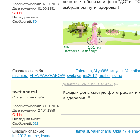
хочется чтобы и мои фото "ДО" и "ПО
Зарегистрирован: 07.07.2013
выбранном пути, здоровья!
Дата рождения: 01.06.1951
OffLine
Последний визит:
—————————————————
Сообщений:
50
Сказали спасибо:
Toleranta
,
Aliya886
,
tanya st
,
Valenti
milameiz
,
ELENAARZHANOVA
,
svetayar
,
iris2012
,
arethe
,
irsana
Добавлено: 2014-02-11 17:39:11
(9)
svetlanaest
Каждый день смотрю фотографии и л
Статус : член клуба
и здоровья!!!!
Зарегистрирован: 30.01.2014
Дата рождения: 27.04.1959
OffLine
Последний визит:
Сообщений:
329
Сказали спасибо:
tanya st
,
Valentina48
,
Olga 77
,
elena-f
iris2012
,
arethe
,
irsana