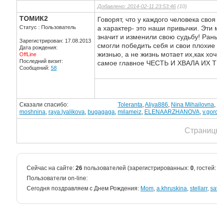
Добавлено: 2014-02-11 23:53:46
(10)
ТОМИК2
Говорят, что у каждого человека своя
Статус : Пользователь
а характер- это наши привычки. Эт
значит и изменили свою судьбу! Ран
Зарегистрирован: 17.08.2013
смогли победить себя и свои плохие 
Дата рождения:
жизнью, а не жизнь мотает их,как х
OffLine
Последний визит:
самое главное ЧЕСТЬ И ХВАЛА ИХ
Сообщений:
58
Сказали спасибо:
Toleranta
,
Aliya886
,
Nina Mihailovna
,
moshnina
,
raya.lyalikova
,
bugagaga
,
milameiz
,
ELENAARZHANOVA
,
v.go
Страниц
Сейчас на сайте:
26
пользователей (зарегистрированных:
0
, гостей
Пользователи on-line:
Cегодня поздравляем с Днем Рождения:
Mom
,
a.khruskina
,
stellarr
,
sa