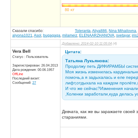
Сказали спасибо:
Toleranta
,
Aliya886
,
Nina Mihailovna
,
alyona1021
,
Asol
,
bugagaga
,
milameiz
,
ELENAARZHANOVA
,
svetayar
,
iri
Добавлено: 2014-02-10 11:05:04
(4)
Vera Bell
Цитата:
Статус : Пользователь
Татьяна Лукьянова:
Зарегистрирован: 26.04.2013
Продолжу петь ДИФИРАМБЫ систем
Дата рождения: 00.06.1957
Моя жизнь изменилась кардинально
OffLine
помочь,а я задыхалась и еле пере
Последний визит:
лифт,отдыхала на каждом пролёте,
Сообщений:
27
И что же сейчас?Изменения начали
,Коленки заработали,куда делась ус
Девчата, как же вы заражаете свое
стараниями.