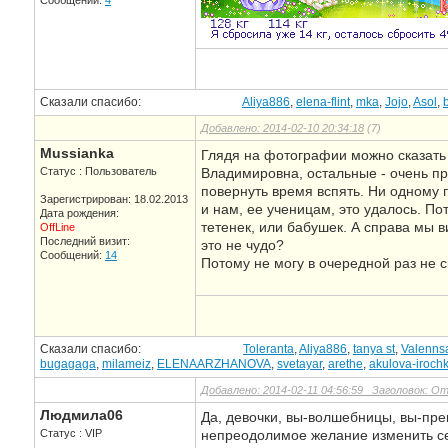
Сообщений:
4
Сказали спасибо:
Aliya886
,
elena-flint
,
mka
,
Jojo
,
Asol
,
Добавлено: 2014-02-10 20:34:18
(7)
Mussianka
Глядя на фотографии можно сказать 
Статус : Пользователь
Владимировна, остальные - очень п
повернуть время вспять. Ни одному 
Зарегистрирован: 18.02.2013
и нам, ее ученицам, это удалось. П
Дата рождения:
тетенек, или бабушек. А справа мы
OffLine
Последний визит:
это не чудо?
Сообщений:
14
Потому не могу в очередной раз не 
Сказали спасибо:
Toleranta
,
Aliya886
,
tanya st
,
Valenns
bugagaga
,
milameiz
,
ELENAARZHANOVA
,
svetayar
,
arethe
,
akulova-iroch
Добавлено: 2014-02-11 04:56:59 Заголовок: 
Людмила06
Да, девочки, вы-волшебницы, вы-пре
Статус : VIP
непреодолимое желание изменить себ