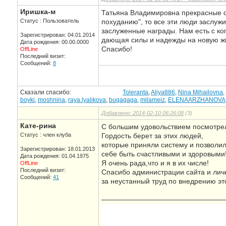
Иришка-м
Татьяна Владимировна прекрасные 
Статус : Пользователь
похуданию", то все эти люди заслуж
заслуженные награды. Нам есть с ко
Зарегистрирован: 04.01.2014
дающая силы и надежды на новую жи
Дата рождения: 00.00.0000
Спасибо!
OffLine
Последний визит:
Сообщений:
8
Сказали спасибо:
Toleranta
,
Aliya886
,
Nina Mihailovna
,
boyki
,
moshnina
,
raya.lyalikova
,
bugagaga
,
milameiz
,
ELENAARZHANOVA
Добавлено: 2014-02-10 06:26:08
(3)
Кате-рина
С большим удовольствием посмотре
Статус : член клуба
Гордость берет за этих людей,
которые приняли систему и позволи
Зарегистрирован: 18.01.2013
себе быть счастливыми и здоровыми
Дата рождения: 01.04.1975
Я очень рада,что и я в их числе!
OffLine
Последний визит:
Спасибо администрации сайта и лич
Сообщений:
41
за неустанный труд по внедрению эт
—————————————————