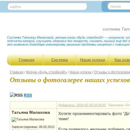
логин
найти
система Тат
Система Татьяны Малаховой, автора книги «Будь стройной!» — уникальна: худ
подсчета калорий, улучшать здоровье без лекарств, сжигать лишний жир без
это возможно благодаря инженерному решению проблемы ожирения с помощью
Главная
Система
Наши успехи
Как осв
Главная
/
Форум «Будь стройной!»
/
Наши успехи
/
Отзывы о фотогалер
Отзывы о фотогалерее наших успехов
RSS
Добавлено: 2014-02-09 16:30:03
Заголовок: От
Татьяна Малахова
Хотите прокомментировать фото "До
теме!
Зарегистрирован: 08.02.2012
Если появилось желание добавить с