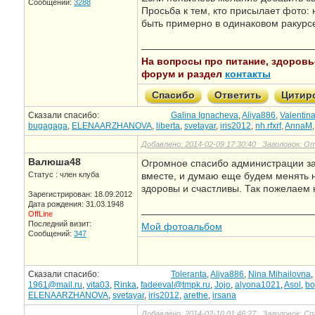
Сообщений:
3288
Просьба к тем, кто присылает фото: 
быть примерно в одинаковом ракурсе
—————————————————
На вопросы про питание, здоровье,
форум и раздел
контакты
Спасибо
Ответить
Цитир
Сказали спасибо:
Galina Ignacheva
,
Aliya886
,
Valentin
bugagaga
,
ELENAARZHANOVA
,
liberta
,
svetayar
,
iris2012
,
nh.rfxrf
,
AnnaM
Добавлено: 2014-02-09 17:30:40 Заголовок: 
Валюша48
Огромное спасибо администрации за
Статус : член клуба
вместе, и думаю еще будем менять 
здоровы и счастливы. Так пожелаем 
Зарегистрирован: 18.09.2012
Дата рождения: 31.03.1948
—————————————————
OffLine
Последний визит:
Мой фотоальбом
Сообщений:
347
Сказали спасибо:
Toleranta
,
Aliya886
,
Nina Mihailovna
,
1961@mail.ru
,
vita03
,
Rinka
,
fadeeval@tmpk.ru
,
Jojo
,
alyona1021
,
Asol
,
bo
ELENAARZHANOVA
,
svetayar
,
iris2012
,
arethe
,
irsana
Добавлено: 2014-02-10 01:46:27 Заголовок: Сп