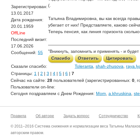
(.
Зарегистрирован:
13.01.2017
Татьяна Владимировна, вы как всегда правы
Дата рождения:
убегает от них! Представляете, каково сейч
20.01.1959
Теперь пенсия, как линия горизонта сколько
OffLine
Последний визит:
—————————————————————
17.06.2026
"Вникнуть, запомнить и применять - и будет
Сообщений:
55
Спасибо
Ответить
Цитировать
Сказали спасибо:
Toleranta
,
shah-zhusova
,
raya.ly
Страницы:
1
|
2
|
3
|
4
|
5
|
6
|
7
Сейчас на сайте:
28
пользователей (зарегистрированных:
0
, 
Пользователи on-line:
Cегодня поздравляем с Днем Рождения:
Mom
,
a.khruskina
,
ste
Правила
Об авторе
Задать вопрос
Сотрудничество
К
© 2011–2016 Система снижения и нормализации веса Татьяны Малахо
авторским правом.