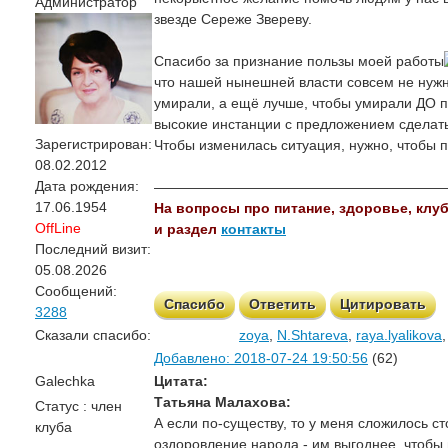
Администратор
звезде Сереже Звереву.
Спасибо за признание пользы моей работы
что нашей нынешней власти совсем не нуж
умирали, а ещё лучше, чтобы умирали ДО пе
высокие инстанции с предложением сделать 
Зарегистрирован:
Чтобы изменилась ситуация, нужно, чтобы п
08.02.2012
Дата рождения:
—————————————————————
17.06.1954
На вопросы про питание, здоровье, клуб,
OffLine
и раздел
контакты
Последний визит:
05.08.2026
Сообщений:
Спасибо
Ответить
Цитировать
3288
Сказали спасибо:
zoya
,
N.Shtareva
,
raya.lyalikova
Добавлено: 2018-07-24 19:50:56
(62)
Galechka
Цитата:
Татьяна Малахова:
Статус : член
А если по-существу, то у меня сложилось с
клуба
оздоровление народа - им выгоднее, чтоб