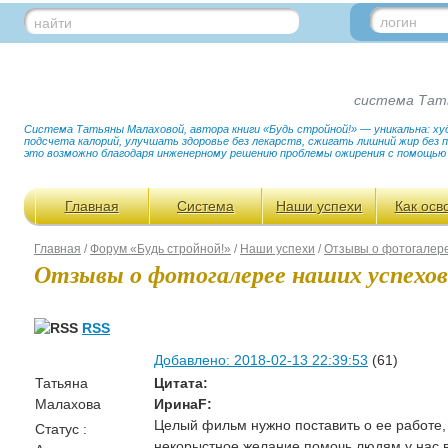
логин
найти
система Тат
Система Татьяны Малаховой, автора книги «Будь стройной!» — уникальна: худ
подсчета калорий, улучшать здоровье без лекарств, сжигать лишний жир без
это возможно благодаря инженерному решению проблемы ожирения с помощью
Главная
Система
Наши успехи
Как осв
Главная
/
Форум «Будь стройной!»
/
Наши успехи
/
Отзывы о фотогалер
Отзывы о фотогалерее наших успехов
RSS
Добавлено: 2018-02-13 22:39:53
(61)
Татьяна
Цитата:
Малахова
ИринаF:
Целый фильм нужно поставить о ее работе, 
Статус :
некорыстное желание помочь людям у нас в 