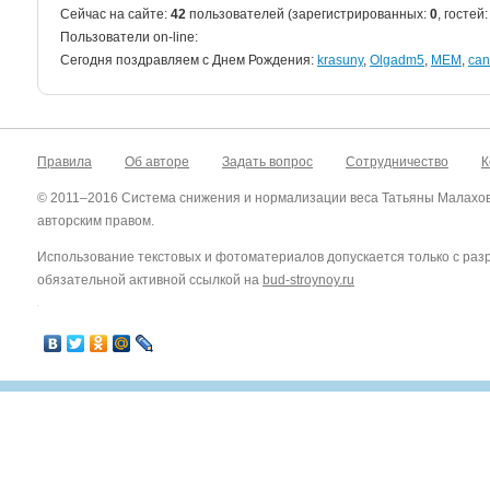
Сейчас на сайте:
42
пользователей (зарегистрированных:
0
, гостей
Пользователи on-line:
Cегодня поздравляем с Днем Рождения:
krasuny
,
Olgadm5
,
MEM
,
can
Правила
Об авторе
Задать вопрос
Сотрудничество
К
© 2011–2016 Система снижения и нормализации веса Татьяны Малахо
авторским правом.
Использование текстовых и фотоматериалов допускается только с ра
обязательной активной ссылкой на
bud-stroynoy.ru