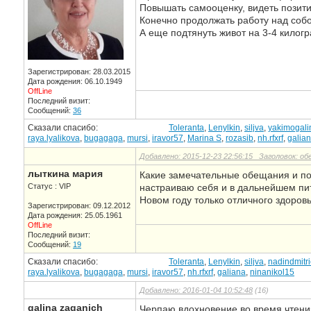
Повышать самооценку, видеть позитив
Конечно продолжать работу над собой
А еще подтянуть живот на 3-4 килог
Зарегистрирован: 28.03.2015
Дата рождения: 06.10.1949
OffLine
Последний визит:
Сообщений:
36
Сказали спасибо:
Toleranta
,
Lenylkin
,
siljva
,
yakimogali
raya.lyalikova
,
bugagaga
,
mursi
,
iravor57
,
Marina S
,
rozasib
,
nh.rfxrf
,
galia
Добавлено: 2015-12-23 22:56:15 Заголовок: об
лыткина мария
Какие замечательные обещания и пож
Статус : VIP
настраиваю себя и в дальнейшем пит
Новом году только отличного здоров
Зарегистрирован: 09.12.2012
Дата рождения: 25.05.1961
OffLine
Последний визит:
Сообщений:
19
Сказали спасибо:
Toleranta
,
Lenylkin
,
siljva
,
nadindmitr
raya.lyalikova
,
bugagaga
,
mursi
,
iravor57
,
nh.rfxrf
,
galiana
,
ninanikol15
Добавлено: 2016-01-04 10:52:48
(16)
galina zaganich
Черпаю вдохновение во время чтени