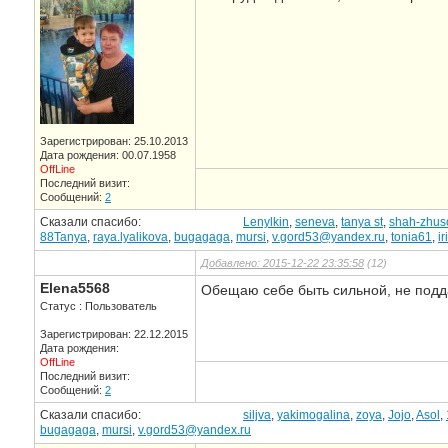
Зарегистрирован: 25.10.2013
Дата рождения: 00.07.1958
OffLine
Последний визит:
Сообщений:
2
Сказали спасибо:
Lenylkin
,
seneva
,
tanya st
,
shah-zhus
88Tanya
,
raya.lyalikova
,
bugagaga
,
mursi
,
v.gord53@yandex.ru
,
tonia61
,
i
Добавлено: 2015-12-22 23:35:58
(12)
Elena5568
Обещаю себе быть сильной, не подд
Статус : Пользователь
Зарегистрирован: 22.12.2015
Дата рождения:
OffLine
Последний визит:
Сообщений:
2
Сказали спасибо:
siljva
,
yakimogalina
,
zoya
,
Jojo
,
Asol
,
bugagaga
,
mursi
,
v.gord53@yandex.ru