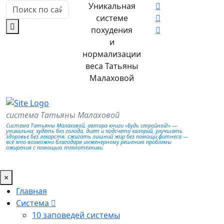
Уникальная
системе
похудения
и
нормализации
веса Татьяны
Малаховой
система Татьяны Малаховой
Система Татьяны Малаховой, автора книги «Будь стройной!» —
уникальна: худеть без голода, диет и подсчета калорий, улучшать
здоровье без лекарств, сжигать лишний жир без помощи фитнеса —
всё это возможно благодаря инженерному решению проблемы
ожирения с помощью теплотехники.
×
Главная
Система
10 заповедей системы