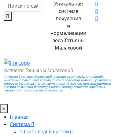
Уникальная
системе
похудения
и
нормализации
веса Татьяны
Малаховой
система Татьяны Малаховой
Система Татьяны Малаховой, автора книги «Будь стройной!» —
уникальна: худеть без голода, диет и подсчета калорий, улучшать
здоровье без лекарств, сжигать лишний жир без помощи фитнеса —
всё это возможно благодаря инженерному решению проблемы
ожирения с помощью теплотехники.
×
Главная
Система
10 заповедей системы