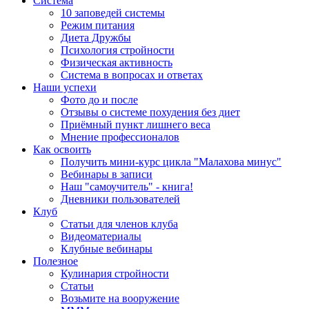
Система
10 заповедей системы
Режим питания
Диета Дружбы
Психология стройности
Физическая активность
Система в вопросах и ответах
Наши успехи
Фото до и после
Отзывы о системе похудения без диет
Приёмный пункт лишнего веса
Мнение профессионалов
Как освоить
Получить мини-курс цикла "Малахова минус"
Вебинары в записи
Наш "самоучитель" - книга!
Дневники пользователей
Клуб
Статьи для членов клуба
Видеоматериалы
Клубные вебинары
Полезное
Кулинария стройности
Статьи
Возьмите на вооружение