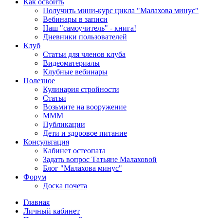
Как освоить
Получить мини-курс цикла "Малахова минус"
Вебинары в записи
Наш "самоучитель" - книга!
Дневники пользователей
Клуб
Статьи для членов клуба
Видеоматериалы
Клубные вебинары
Полезное
Кулинария стройности
Статьи
Возьмите на вооружение
МММ
Публикации
Дети и здоровое питание
Консультация
Кабинет остеопата
Задать вопрос Татьяне Малаховой
Блог "Малахова минус"
Форум
Доска почета
Главная
Личный кабинет