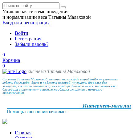
Уникальная системе похудения
и нормализации веса Татьяны Малаховой
Вход
или регистрация
Войти
Регистрация
Забыли пароль?
0
Корзина
0
система Татьяны Малаховой
Система Татьяны Малаховой, автора книги «Будь стройной!» — уникальна:
худеть без голода, диет и подсчета калорий, улучшать здоровье без
лекарств, сжигать лишний жир без помощи фитнеса — всё это возможно
благодаря инженерному решению проблемы ожирения с помощью
теплотехники.
Интернет-магазин
Помощь в освоении системы
Главная