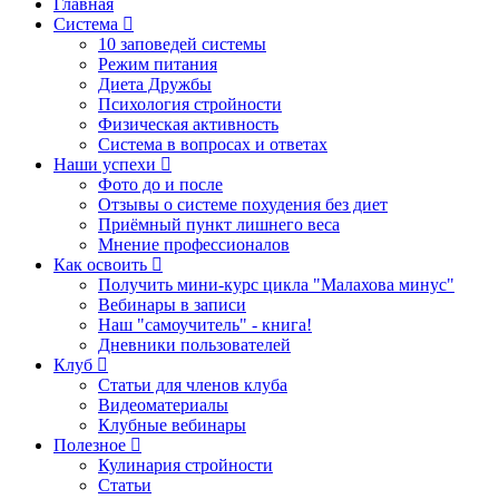
Главная
Система
10 заповедей системы
Режим питания
Диета Дружбы
Психология стройности
Физическая активность
Система в вопросах и ответах
Наши успехи
Фото до и после
Отзывы о системе похудения без диет
Приёмный пункт лишнего веса
Мнение профессионалов
Как освоить
Получить мини-курс цикла "Малахова минус"
Вебинары в записи
Наш "самоучитель" - книга!
Дневники пользователей
Клуб
Статьи для членов клуба
Видеоматериалы
Клубные вебинары
Полезное
Кулинария стройности
Статьи