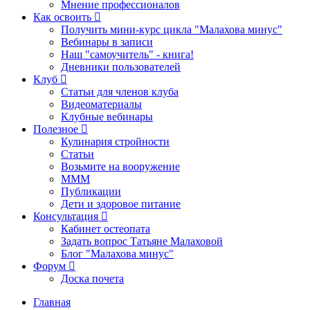
Мнение профессионалов
Как освоить
Получить мини-курс цикла "Малахова минус"
Вебинары в записи
Наш "самоучитель" - книга!
Дневники пользователей
Клуб
Статьи для членов клуба
Видеоматериалы
Клубные вебинары
Полезное
Кулинария стройности
Статьи
Возьмите на вооружение
МММ
Публикации
Дети и здоровое питание
Консультация
Кабинет остеопата
Задать вопрос Татьяне Малаховой
Блог "Малахова минус"
Форум
Доска почета
Главная