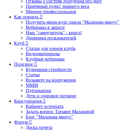
Отзывы о системе похудения без диет
Приёмный пункт лишнего веса
Мнение профессионалов
Как освоить
Получить мини-курс цикла "Малахова минус"
Вебинары в записи
Наш "самоучитель" - книга!
Дневники пользователей
Клуб
Статьи для членов клуба
Видеоматериалы
Клубные вебинары
Полезное
Кулинария стройности
Статьи
Возьмите на вооружение
МММ
Публикации
Дети и здоровое питание
Консультация
Кабинет остеопата
Задать вопрос Татьяне Малаховой
Блог "Малахова минус"
Форум
Доска почета