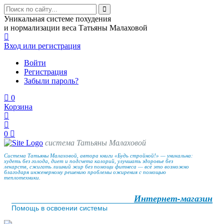
Уникальная системе похудения
и нормализации веса Татьяны Малаховой
Вход
или регистрация
Войти
Регистрация
Забыли пароль?
0
Корзина
0
система Татьяны Малаховой
Система Татьяны Малаховой, автора книги «Будь стройной!» — уникальна:
худеть без голода, диет и подсчета калорий, улучшать здоровье без
лекарств, сжигать лишний жир без помощи фитнеса — всё это возможно
благодаря инженерному решению проблемы ожирения с помощью
теплотехники.
Интернет-магазин
Помощь в освоении системы