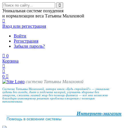
Уникальная системе похудения
и нормализации веса Татьяны Малаховой
Вход
или регистрация
Войти
Регистрация
Забыли пароль?
0
Корзина
0
система Татьяны Малаховой
Система Татьяны Малаховой, автора книги «Будь стройной!» — уникальна:
худеть без голода, диет и подсчета калорий, улучшать здоровье без
лекарств, сжигать лишний жир без помощи фитнеса — всё это возможно
благодаря инженерному решению проблемы ожирения с помощью
теплотехники.
Интернет-магазин
Помощь в освоении системы