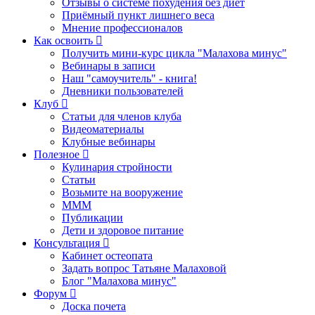
Отзывы о системе похудения без диет
Приёмный пункт лишнего веса
Мнение профессионалов
Как освоить
Получить мини-курс цикла "Малахова минус"
Вебинары в записи
Наш "самоучитель" - книга!
Дневники пользователей
Клуб
Статьи для членов клуба
Видеоматериалы
Клубные вебинары
Полезное
Кулинария стройности
Статьи
Возьмите на вооружение
МММ
Публикации
Дети и здоровое питание
Консультация
Кабинет остеопата
Задать вопрос Татьяне Малаховой
Блог "Малахова минус"
Форум
Доска почета