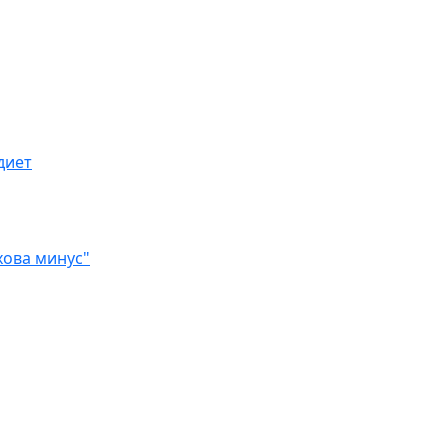
диет
хова минус"