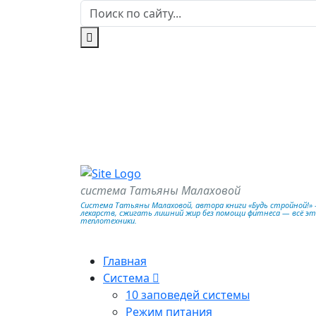
система Татьяны Малаховой
Система Татьяны Малаховой, автора книги «Будь стройной!» —
лекарств, сжигать лишний жир без помощи фитнеса — всё э
теплотехники.
Главная
Система
10 заповедей системы
Режим питания