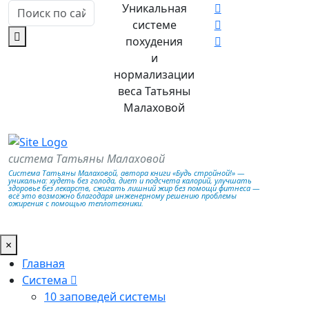
Уникальная
системе
похудения
и
нормализации
веса Татьяны
Малаховой
система Татьяны Малаховой
Система Татьяны Малаховой, автора книги «Будь стройной!» —
уникальна: худеть без голода, диет и подсчета калорий, улучшать
здоровье без лекарств, сжигать лишний жир без помощи фитнеса —
всё это возможно благодаря инженерному решению проблемы
ожирения с помощью теплотехники.
×
Главная
Система
10 заповедей системы