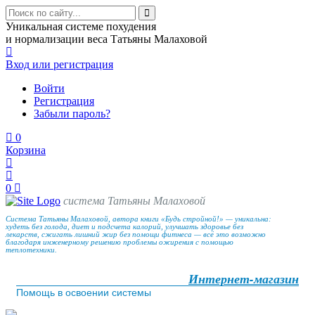
Уникальная системе похудения
и нормализации веса Татьяны Малаховой
Вход
или регистрация
Войти
Регистрация
Забыли пароль?
0
Корзина
0
система Татьяны Малаховой
Система Татьяны Малаховой, автора книги «Будь стройной!» — уникальна:
худеть без голода, диет и подсчета калорий, улучшать здоровье без
лекарств, сжигать лишний жир без помощи фитнеса — всё это возможно
благодаря инженерному решению проблемы ожирения с помощью
теплотехники.
Интернет-магазин
Помощь в освоении системы