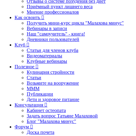
Отзывы о системе похудения без диет
Приёмный пункт лишнего веса
Мнение профессионалов
Как освоить
Получить мини-курс цикла "Малахова минус"
Вебинары в записи
Наш "самоучитель" - книга!
Дневники пользователей
Клуб
Статьи для членов клуба
Видеоматериалы
Клубные вебинары
Полезное
Кулинария стройности
Статьи
Возьмите на вооружение
МММ
Публикации
Дети и здоровое питание
Консультация
Кабинет остеопата
Задать вопрос Татьяне Малаховой
Блог "Малахова минус"
Форум
Доска почета