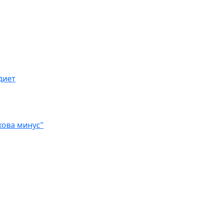
диет
хова минус"