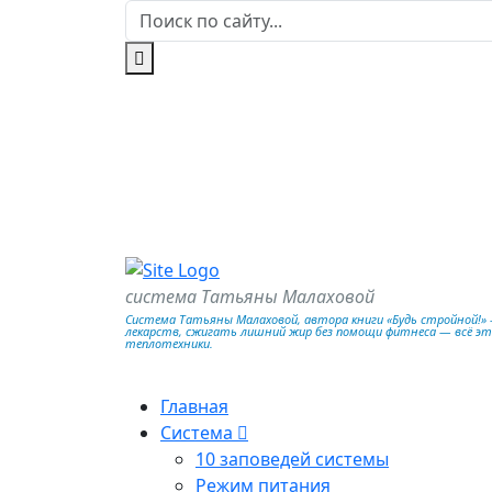
система Татьяны Малаховой
Система Татьяны Малаховой, автора книги «Будь стройной!» —
лекарств, сжигать лишний жир без помощи фитнеса — всё э
теплотехники.
Главная
Система
10 заповедей системы
Режим питания