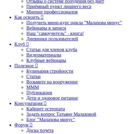
Отзывы о системе похудения без диет
Приёмный пункт лишнего веса
Мнение профессионалов
Как освоить
Получить мини-курс цикла "Малахова минус"
Вебинары в записи
Наш "самоучитель" - книга!
Дневники пользователей
Клуб
Статьи для членов клуба
Видеоматериалы
Клубные вебинары
Полезное
Кулинария стройности
Статьи
Возьмите на вооружение
МММ
Публикации
Дети и здоровое питание
Консультация
Кабинет остеопата
Задать вопрос Татьяне Малаховой
Блог "Малахова минус"
Форум
Доска почета