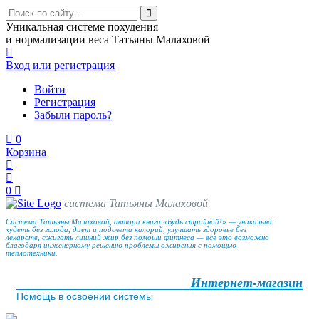
Уникальная системе похудения
и нормализации веса Татьяны Малаховой
Вход
или регистрация
Войти
Регистрация
Забыли пароль?
0
Корзина
0
система Татьяны Малаховой
Система Татьяны Малаховой, автора книги «Будь стройной!» — уникальна:
худеть без голода, диет и подсчета калорий, улучшать здоровье без
лекарств, сжигать лишний жир без помощи фитнеса — всё это возможно
благодаря инженерному решению проблемы ожирения с помощью
теплотехники.
Интернет-магазин
Помощь в освоении системы