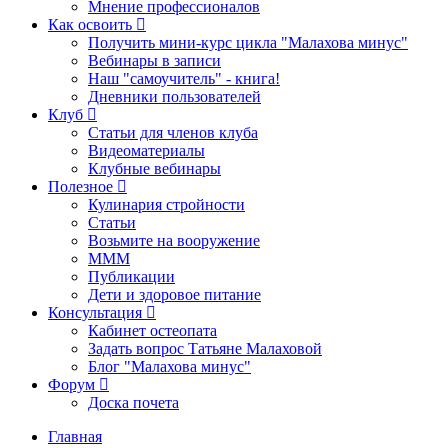
Мнение профессионалов
Как освоить
Получить мини-курс цикла "Малахова минус"
Вебинары в записи
Наш "самоучитель" - книга!
Дневники пользователей
Клуб
Статьи для членов клуба
Видеоматериалы
Клубные вебинары
Полезное
Кулинария стройности
Статьи
Возьмите на вооружение
МММ
Публикации
Дети и здоровое питание
Консультация
Кабинет остеопата
Задать вопрос Татьяне Малаховой
Блог "Малахова минус"
Форум
Доска почета
Главная