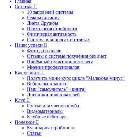
Главная
Система
10 заповедей системы
Режим питания
Диета Дружбы
Психология стройности
Физическая активность
Система в вопросах и ответах
Наши успехи
Фото до и после
Отзывы о системе похудения без диет
Приёмный пункт лишнего веса
Мнение профессионалов
Как освоить
Получить мини-курс цикла "Малахова минус"
Вебинары в записи
Наш "самоучитель" - книга!
Дневники пользователей
Клуб
Статьи для членов клуба
Видеоматериалы
Клубные вебинары
Полезное
Кулинария стройности
Статьи