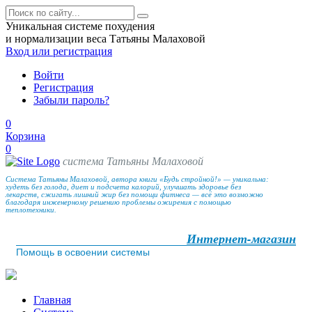
Уникальная системе похудения
и нормализации веса Татьяны Малаховой
Вход
или регистрация
Войти
Регистрация
Забыли пароль?
0
Корзина
0
система Татьяны Малаховой
Система Татьяны Малаховой, автора книги «Будь стройной!» — уникальна:
худеть без голода, диет и подсчета калорий, улучшать здоровье без
лекарств, сжигать лишний жир без помощи фитнеса — всё это возможно
благодаря инженерному решению проблемы ожирения с помощью
теплотехники.
Интернет-магазин
Помощь в освоении системы
Главная