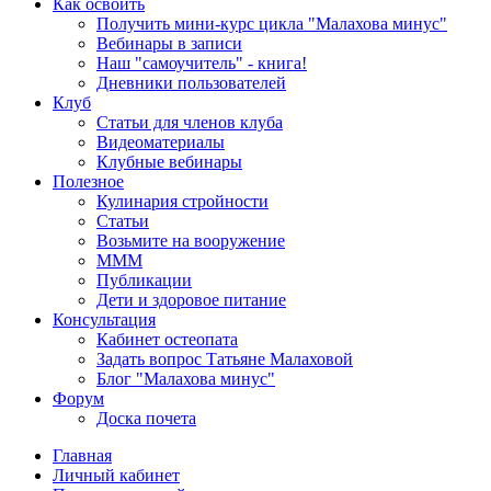
Как освоить
Получить мини-курс цикла "Малахова минус"
Вебинары в записи
Наш "самоучитель" - книга!
Дневники пользователей
Клуб
Статьи для членов клуба
Видеоматериалы
Клубные вебинары
Полезное
Кулинария стройности
Статьи
Возьмите на вооружение
МММ
Публикации
Дети и здоровое питание
Консультация
Кабинет остеопата
Задать вопрос Татьяне Малаховой
Блог "Малахова минус"
Форум
Доска почета
Главная
Личный кабинет