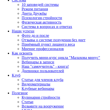
Система
10 заповедей системы
Режим питания
Диета Дружбы
Психология стройности
Физическая активность
Система в вопросах и ответах
Наши успехи
Фото до и после
Отзывы о системе похудения без диет
Приёмный пункт лишнего веса
Мнение профессионалов
Как освоить
Получить мини-курс цикла "Малахова минус"
Вебинары в записи
Наш "самоучитель" - книга!
Дневники пользователей
Клуб
Статьи для членов клуба
Видеоматериалы
Клубные вебинары
Полезное
Кулинария стройности
Статьи
Возьмите на вооружение