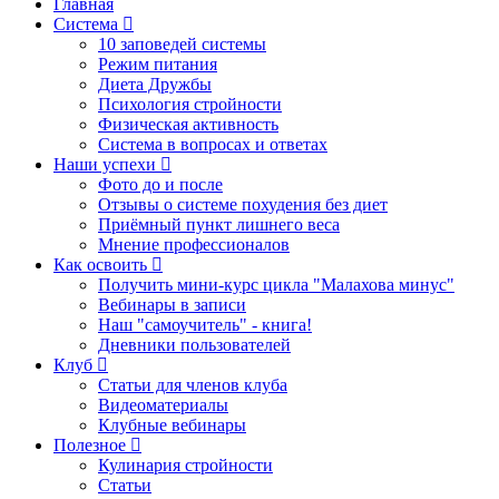
Главная
Система
10 заповедей системы
Режим питания
Диета Дружбы
Психология стройности
Физическая активность
Система в вопросах и ответах
Наши успехи
Фото до и после
Отзывы о системе похудения без диет
Приёмный пункт лишнего веса
Мнение профессионалов
Как освоить
Получить мини-курс цикла "Малахова минус"
Вебинары в записи
Наш "самоучитель" - книга!
Дневники пользователей
Клуб
Статьи для членов клуба
Видеоматериалы
Клубные вебинары
Полезное
Кулинария стройности
Статьи