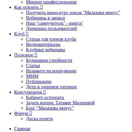
Мнение профессионалов
Как освоить
Получить мини-курс цикла "Малахова минус"
Вебинары в записи
Наш "самоучитель" - книга!
Дневники пользователей
Клуб
Статьи для членов клуба
Видеоматериалы
Клубные вебинары
Полезное
Кулинария стройности
Статьи
Возьмите на вооружение
МММ
Публикации
Дети и здоровое питание
Консультация
Кабинет остеопата
Задать вопрос Татьяне Малаховой
Блог "Малахова минус"
Форум
Доска почета
Главная