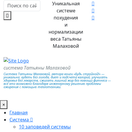
Уникальная
системе
похудения
и
нормализации
веса Татьяны
Малаховой
система Татьяны Малаховой
Система Татьяны Малаховой, автора книги «Будь стройной!» —
уникальна: худеть без голода, диет и подсчета калорий, улучшать
здоровье без лекарств, сжигать лишний жир без помощи фитнеса —
всё это возможно благодаря инженерному решению проблемы
ожирения с помощью теплотехники.
×
Главная
Система
10 заповедей системы