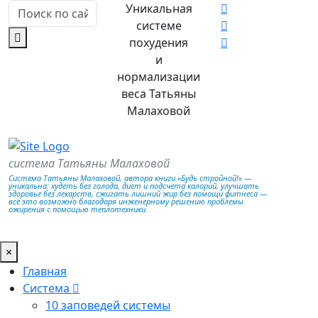
Уникальная
системе
похудения
и
нормализации
веса Татьяны
Малаховой
система Татьяны Малаховой
Система Татьяны Малаховой, автора книги «Будь стройной!» —
уникальна: худеть без голода, диет и подсчета калорий, улучшать
здоровье без лекарств, сжигать лишний жир без помощи фитнеса —
всё это возможно благодаря инженерному решению проблемы
ожирения с помощью теплотехники.
×
Главная
Система
10 заповедей системы