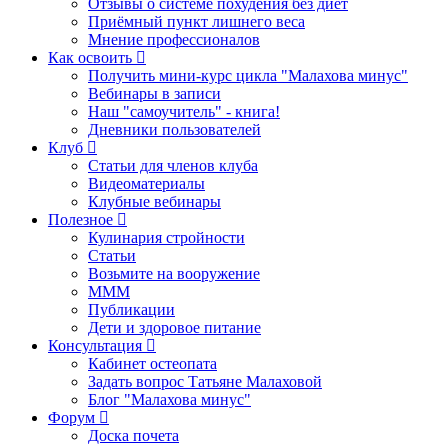
Отзывы о системе похудения без диет
Приёмный пункт лишнего веса
Мнение профессионалов
Как освоить
Получить мини-курс цикла "Малахова минус"
Вебинары в записи
Наш "самоучитель" - книга!
Дневники пользователей
Клуб
Статьи для членов клуба
Видеоматериалы
Клубные вебинары
Полезное
Кулинария стройности
Статьи
Возьмите на вооружение
МММ
Публикации
Дети и здоровое питание
Консультация
Кабинет остеопата
Задать вопрос Татьяне Малаховой
Блог "Малахова минус"
Форум
Доска почета