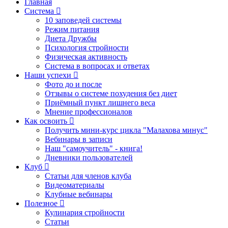
Главная
Система
10 заповедей системы
Режим питания
Диета Дружбы
Психология стройности
Физическая активность
Система в вопросах и ответах
Наши успехи
Фото до и после
Отзывы о системе похудения без диет
Приёмный пункт лишнего веса
Мнение профессионалов
Как освоить
Получить мини-курс цикла "Малахова минус"
Вебинары в записи
Наш "самоучитель" - книга!
Дневники пользователей
Клуб
Статьи для членов клуба
Видеоматериалы
Клубные вебинары
Полезное
Кулинария стройности
Статьи