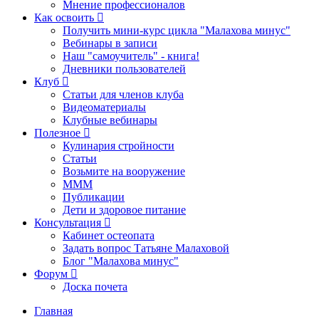
Мнение профессионалов
Как освоить
Получить мини-курс цикла "Малахова минус"
Вебинары в записи
Наш "самоучитель" - книга!
Дневники пользователей
Клуб
Статьи для членов клуба
Видеоматериалы
Клубные вебинары
Полезное
Кулинария стройности
Статьи
Возьмите на вооружение
МММ
Публикации
Дети и здоровое питание
Консультация
Кабинет остеопата
Задать вопрос Татьяне Малаховой
Блог "Малахова минус"
Форум
Доска почета
Главная