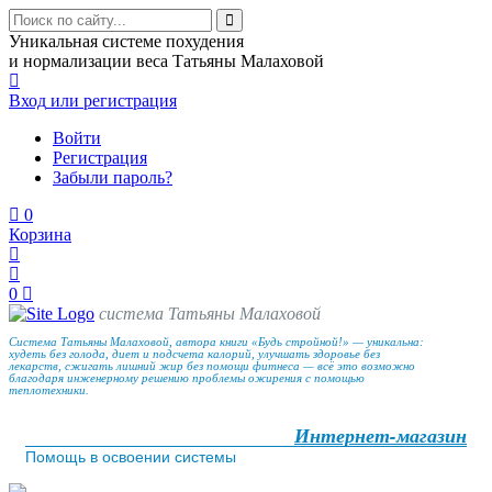
Уникальная системе похудения
и нормализации веса Татьяны Малаховой
Вход
или регистрация
Войти
Регистрация
Забыли пароль?
0
Корзина
0
система Татьяны Малаховой
Система Татьяны Малаховой, автора книги «Будь стройной!» — уникальна:
худеть без голода, диет и подсчета калорий, улучшать здоровье без
лекарств, сжигать лишний жир без помощи фитнеса — всё это возможно
благодаря инженерному решению проблемы ожирения с помощью
теплотехники.
Интернет-магазин
Помощь в освоении системы