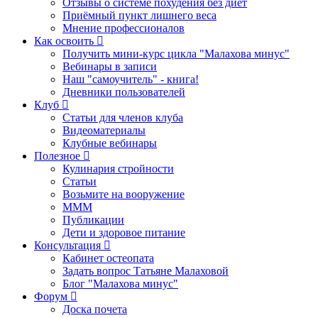
Отзывы о системе похудения без диет
Приёмный пункт лишнего веса
Мнение профессионалов
Как освоить
Получить мини-курс цикла "Малахова минус"
Вебинары в записи
Наш "самоучитель" - книга!
Дневники пользователей
Клуб
Статьи для членов клуба
Видеоматериалы
Клубные вебинары
Полезное
Кулинария стройности
Статьи
Возьмите на вооружение
МММ
Публикации
Дети и здоровое питание
Консультация
Кабинет остеопата
Задать вопрос Татьяне Малаховой
Блог "Малахова минус"
Форум
Доска почета